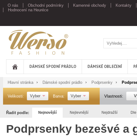
O nás
Obchodní podmínky
Kamenné obchody
Kontakty
Hodnocení na Heuréce
Werso
DÁMSKÉ SPODNÍ PRÁDLO
DÁMSKÉ OBLEČENÍ
P
Hlavní stránka
Dámské spodní prádlo
Podprsenky
Podprse
Vyber
Vyber
V
Velikosti:
Barva:
Vlastnosti:
Řadit podle:
Nejnovější
Nejlevnější
Nejdražší
Dle
Podprsenky bezešvé a 