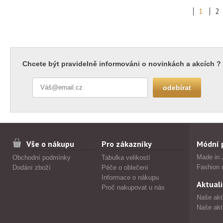
1
2
Chcete být pravidelně informováni o novinkách a akcích ?
Vše o nákupu
Pro zákazníky
Módní 
Made in 
Obchodní podmínky
Tabulka velikostí
Fashion 
Dodání zboží
Péče o oblečení
Informace o nákupu
Aktuali
Proč nakupovat u nás
Naše akt
Naše akt