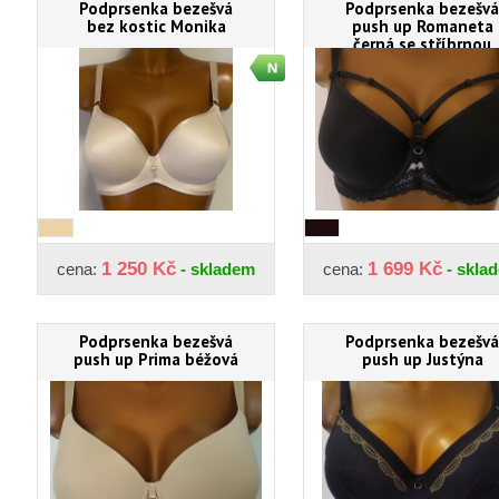
Podprsenka bezešvá
Podprsenka bezešvá
bez kostic Monika
push up Romaneta
černá se stříbrnou
1 250 Kč
1 699 Kč
cena:
- skladem
cena:
- skla
Podprsenka bezešvá
Podprsenka bezešvá
push up Prima béžová
push up Justýna