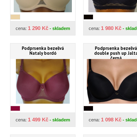
1 290 Kč
1 980 Kč
cena:
- skladem
cena:
- skla
Podprsenka bezešvá
Podprsenka bezešvá
Nataly bordó
double push up Jalt
černá
1 499 Kč
1 098 Kč
cena:
- skladem
cena:
- skla