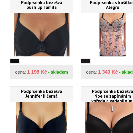
Podprsenka bezešvá
Podprsenka s košilko
push up Tamila
Alegro
1 198 Kč
1 349 Kč
cena:
- skladem
cena:
- skla
Podprsenka bezešvá
Podprsenka bezešvá
Jennifer II černá
Noe se zapínáním
vpředu a variabilním
ramínky