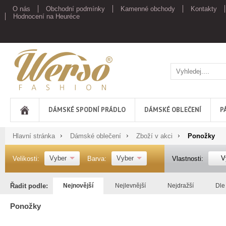
O nás
Obchodní podmínky
Kamenné obchody
Kontakty
Hodnocení na Heuréce
Werso
DÁMSKÉ SPODNÍ PRÁDLO
DÁMSKÉ OBLEČENÍ
P
Hlavní stránka
Dámské oblečení
Zboží v akci
Ponožky
Vyber
Vyber
V
Velikosti:
Barva:
Vlastnosti:
Řadit podle:
Nejnovější
Nejlevnější
Nejdražší
Dle
Ponožky