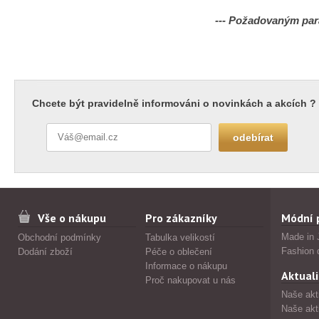
--- Požadovaným par
Chcete být pravidelně informováni o novinkách a akcích ?
Vše o nákupu
Pro zákazníky
Módní 
Made in 
Obchodní podmínky
Tabulka velikostí
Fashion 
Dodání zboží
Péče o oblečení
Informace o nákupu
Aktuali
Proč nakupovat u nás
Naše akt
Naše akt