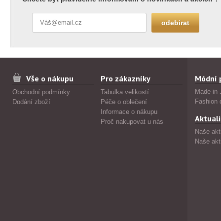
Vše o nákupu
Pro zákazníky
Módní 
Made in 
Obchodní podmínky
Tabulka velikostí
Fashion 
Dodání zboží
Péče o oblečení
Informace o nákupu
Aktuali
Proč nakupovat u nás
Naše akt
Naše akt