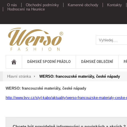
O nás
Obchodní podmínky
Kamenné obchody
Kontakty
Hodnocení na Heuréce
Werso
DÁMSKÉ SPODNÍ PRÁDLO
DÁMSKÉ OBLEČENÍ
P
Hlavní stránka
WERSO: francouzské materiály, české nápady
WERSO: francouzské materiály, české nápady
http://www.bvv.cz/styl-kabo/aktuality/werso-francouzske-materialy-ceske
Chcete být pravidelně informováni o novinkách a akcích ?