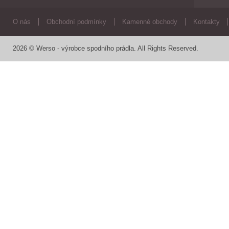
O nás
Obchodní podmínky
Kamenné obchody
Kontakty
2026 © Werso - výrobce spodního prádla. All Rights Reserved.