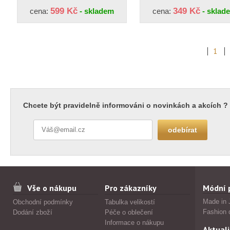
599 Kč
349 Kč
cena:
- skladem
cena:
- sklad
1
Chcete být pravidelně informováni o novinkách a akcích ?
Vše o nákupu
Pro zákazníky
Módní 
Made in 
Obchodní podmínky
Tabulka velikostí
Fashion 
Dodání zboží
Péče o oblečení
Informace o nákupu
Aktuali