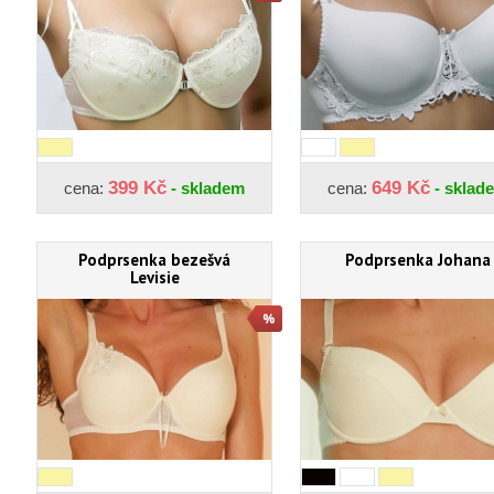
399 Kč
649 Kč
cena:
- skladem
cena:
- sklad
Podprsenka bezešvá
Podprsenka Johana
Levisie