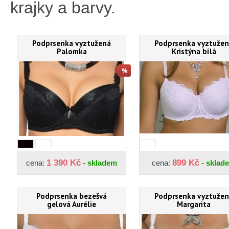
krajky a barvy.
Podprsenka vyztužená
Podprsenka vyztuže
Palomka
Kristýna bílá
1 390 Kč
899 Kč
cena:
- skladem
cena:
- sklad
Podprsenka bezešvá
Podprsenka vyztuže
gelová Aurélie
Margarita