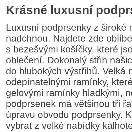
Krásné luxusní podp
Luxusní podprsenky z široké 
nadchnou. Najdete zde oblíb
s bezešvými košíčky, které js
oblečení. Dokonalý střih naši
do hlubokých výstřihů. Velká 
odepínatelnými ramínky, kter
gelovými ramínky hladkými, 
podprsenek má většinou tři řa
úpravu obvodu podprsenky. 
vybrat z velké nabídky kalhot