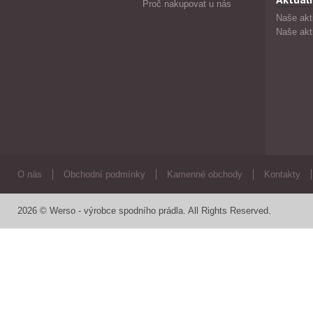
Proč nakupovat u nás
Naše akt
Naše akt
O nás
Obchodní podmínky
Kamenné obchody
Kontakty
2026 © Werso - výrobce spodního prádla. All Rights Reserved.