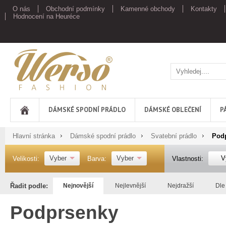
O nás
Obchodní podmínky
Kamenné obchody
Kontakty
Hodnocení na Heuréce
Werso
DÁMSKÉ SPODNÍ PRÁDLO
DÁMSKÉ OBLEČENÍ
P
Hlavní stránka
Dámské spodní prádlo
Svatební prádlo
Pod
Vyber
Vyber
V
Velikosti:
Barva:
Vlastnosti:
Řadit podle:
Nejnovější
Nejlevnější
Nejdražší
Dle
Podprsenky