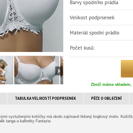
Barvy spodního prádla
Velikost podprsenek
Materiál spodní prádlo
Počet kusů:
Zboží máme skladem, 
TABULKA VELIKOSTÍ PODPRSENEK
PÉČE O OBLEČENÍ
ými vyztuženými košíčky má okolo zajímavě řešený krajkový motiv. Košíčky j
něk tanga a kalhotky Fantazie.