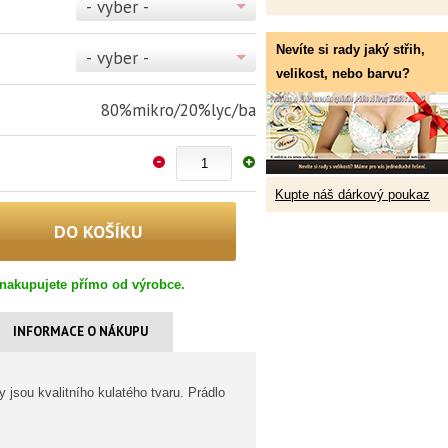
- vyber -
Nevíte si rady jaký střih,
- vyber -
velikost, nebo barvu?
80%mikro/20%lyc/ba
Kupte náš dárkový poukaz
nakupujete přímo od výrobce.
INFORMACE O NÁKUPU
sou kvalitního kulatého tvaru. Prádlo