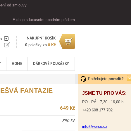
ení od smlouvy
E-shop s luxusním spodním prádlem
NÁKUPNÍ KOŠÍK
se
0
položky za
0 Kč
Y
HOME
DÁRKOVÉ POUKÁZKY
Potřebujete
poradit?
EŠVÁ FANTAZIE
JSME TU PRO VÁS:
PO - PÁ 7,30 - 16,00 h.
649 Kč
+420 608 177 702
890 Kč
info@werso.cz