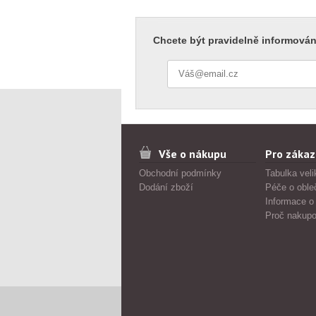
Chcete být pravidelně informován
Vše o nákupu
Pro zákaz
Obchodní podmínky
Tabulka veli
Dodání zboží
Péče o oble
Informace o
Proč nakupo