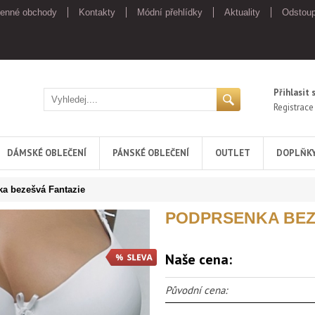
enné obchody
Kontakty
Módní přehlídky
Aktuality
Odstoup
Přihlasit 
Registrace
DÁMSKÉ OBLEČENÍ
PÁNSKÉ OBLEČENÍ
OUTLET
DOPLŇK
a bezešvá Fantazie
PODPRSENKA BEZ
Naše cena:
Původní cena: