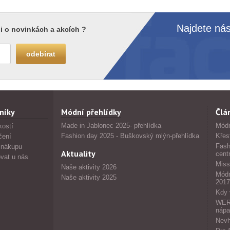
Najdete nás
i o novinkách a akcích ?
níky
Módní přehlídky
Člá
Made in Jablonec 2025- přehlídka
Módn
kostí
Fashion day 2025 - Buškovský mlýn-přehlídka
Křes
čení
Fash
 nákupu
Aktuality
cent
vat u nás
Miss
Naše aktivity 2026
Módn
Naše aktivity 2025
2017
Kdy 
WERS
nápa
Nevh