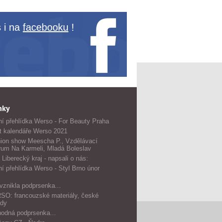
 i na
facebooku
!
nky
í přehlídka Werso - For Beauty Praha
t kalendáře Werso 2021
ion show Meescha P., Vzdělávací
rum Na Karmeli, Mladá Boleslav
 Liberecký kraj - napsali o nás:
í přehlídka Werso - Styl Brno únor
vznikla podprsenka...
O: francouzské materiály, české
dy
odná podprsenka...