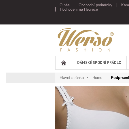
O nás
Obchodní podmínky
Kam
Hodnocení na Heuréce
Werso
DÁMSKÉ SPODNÍ PRÁDLO
Hlavní stránka
Home
Podprsenk