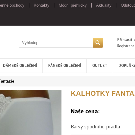
enné obchody
Kontakty
Módní přehlídky
Aktuality
Odstoup
Přihlasit 
Registrace
DÁMSKÉ OBLEČENÍ
PÁNSKÉ OBLEČENÍ
OUTLET
DOPLŇK
Fantazie
KALHOTKY FANTA
Naše cena:
Barvy spodního prádla