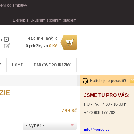
ení od smlouvy
E-shop s luxusním spodním prádlem
NÁKUPNÍ KOŠÍK
se
0
položky za
0 Kč
Y
HOME
DÁRKOVÉ POUKÁZKY
Potřebujete
poradit?
ZIE
JSME TU PRO VÁS:
PO - PÁ 7,30 - 16,00 h.
299 Kč
+420 608 177 702
- vyber -
info@werso.cz