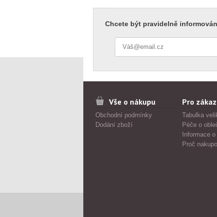
Chcete být pravidelně informován
Vše o nákupu
Pro zákaz
Obchodní podmínky
Tabulka veli
Dodání zboží
Péče o oble
Informace o
Proč nakupo