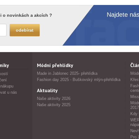
Najdete nás
i o novinkách a akcích ?
níky
Módní přehlídky
Člá
Made in Jablonec 2025- přehlídka
Módn
kostí
Fashion day 2025 - Buškovský mlýn-přehlídka
Křes
čení
Fash
 nákupu
Aktuality
cent
vat u nás
Miss
Naše aktivity 2026
Módn
Naše aktivity 2025
2017
Kdy 
WERS
nápa
Nevh
Pro 