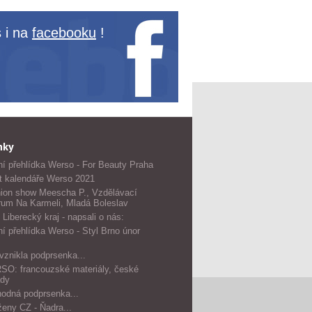
 i na
facebooku
!
nky
í přehlídka Werso - For Beauty Praha
t kalendáře Werso 2021
ion show Meescha P., Vzdělávací
rum Na Karmeli, Mladá Boleslav
 Liberecký kraj - napsali o nás:
í přehlídka Werso - Styl Brno únor
vznikla podprsenka...
O: francouzské materiály, české
dy
odná podprsenka...
ženy CZ - Ňadra...