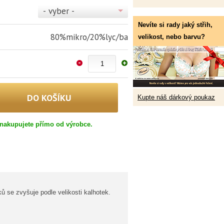
- vyber -
Nevíte si rady jaký střih,
80%mikro/20%lyc/ba
velikost, nebo barvu?
Kupte náš dárkový poukaz
nakupujete přímo od výrobce.
ů se zvyšuje podle velikosti kalhotek.