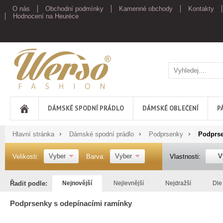
O nás
Obchodní podmínky
Kamenné obchody
Kontakty
Hodnocení na Heuréce
Werso
DÁMSKÉ SPODNÍ PRÁDLO
DÁMSKÉ OBLEČENÍ
P
Hlavní stránka
Dámské spodní prádlo
Podprsenky
Podprse
Vyber
Vyber
V
Velikosti:
Barva:
Vlastnosti:
Řadit podle:
Nejnovější
Nejlevnější
Nejdražší
Dle
Podprsenky s odepínacími ramínky