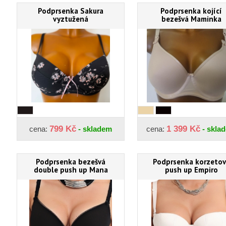
Podprsenka Sakura
Podprsenka kojící
vyztužená
bezešvá Maminka
799 Kč
1 399 Kč
cena:
- skladem
cena:
- skla
Podprsenka bezešvá
Podprsenka korzetov
double push up Mana
push up Empiro