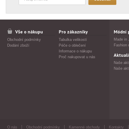
Vše o nákupu
Pro zákazníky
Módní 
Made in 
Obchodní podmínky
Tabulka velikostí
Fashion 
Dodání zboží
Péče o oblečení
Informace o nákupu
Aktuali
Proč nakupovat u nás
Naše akt
Naše akt
O nás
Obchodní podmínky
Kamenné obchody
Kontakty