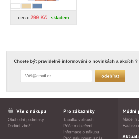
299 Kč
cena:
- skladem
Chcete být pravidelně informováni o novinkách a akcích ?
Vše o nákupu
Pro zákazníky
Módní 
Made in 
Obchodní podmínky
Tabulka velikostí
Fashion 
Dodání zboží
Péče o oblečení
Informace o nákupu
Aktuali
Proč nakupovat u nás