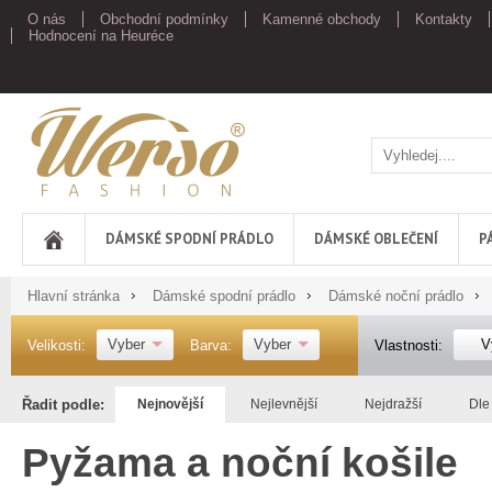
O nás
Obchodní podmínky
Kamenné obchody
Kontakty
Hodnocení na Heuréce
Werso
DÁMSKÉ SPODNÍ PRÁDLO
DÁMSKÉ OBLEČENÍ
P
Hlavní stránka
Dámské spodní prádlo
Dámské noční prádlo
Vyber
Vyber
V
Velikosti:
Barva:
Vlastnosti:
Řadit podle:
Nejnovější
Nejlevnější
Nejdražší
Dle
Pyžama a noční košile