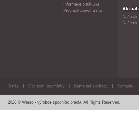
Informace o nákupu
Aktuali
Proč nakupovat u nás
Naše akt
Naše akt
O nás
Obchodní podmínky
Kamenné obchody
Kontakty
2026 © Werso - výrobce spodního prádla. All Rights Reserved.