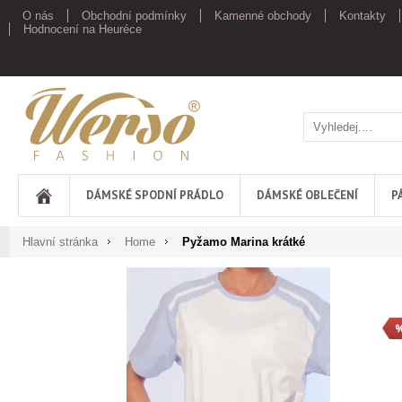
O nás
Obchodní podmínky
Kamenné obchody
Kontakty
Hodnocení na Heuréce
Werso
DÁMSKÉ SPODNÍ PRÁDLO
DÁMSKÉ OBLEČENÍ
P
Hlavní stránka
Home
Pyžamo Marina krátké