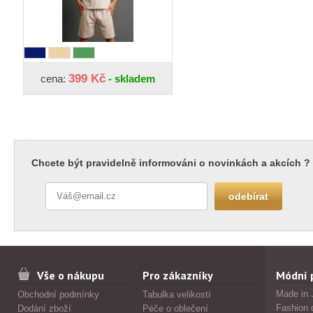
399 Kč
cena:
- skladem
Chcete být pravidelně informováni o novinkách a akcích ?
Vše o nákupu
Pro zákazníky
Módní 
Made in 
Obchodní podmínky
Tabulka velikostí
Fashion 
Dodání zboží
Péče o oblečení