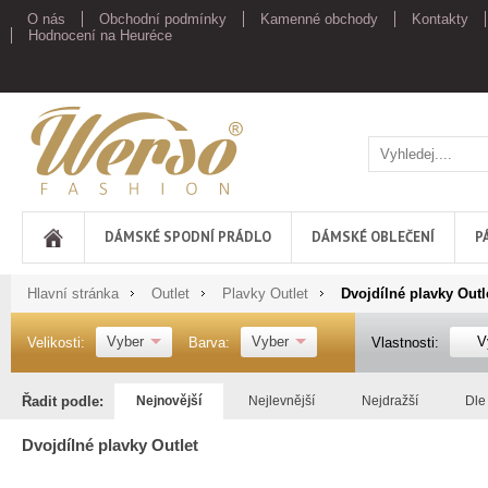
O nás
Obchodní podmínky
Kamenné obchody
Kontakty
Hodnocení na Heuréce
Werso
DÁMSKÉ SPODNÍ PRÁDLO
DÁMSKÉ OBLEČENÍ
P
Hlavní stránka
Outlet
Plavky Outlet
Dvojdílné plavky Outl
Vyber
Vyber
V
Velikosti:
Barva:
Vlastnosti:
Řadit podle:
Nejnovější
Nejlevnější
Nejdražší
Dle
Dvojdílné plavky Outlet