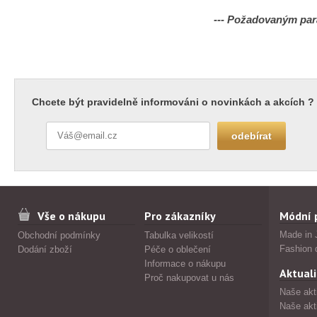
--- Požadovaným par
Chcete být pravidelně informováni o novinkách a akcích ?
Vše o nákupu
Pro zákazníky
Módní 
Made in 
Obchodní podmínky
Tabulka velikostí
Fashion 
Dodání zboží
Péče o oblečení
Informace o nákupu
Aktuali
Proč nakupovat u nás
Naše akt
Naše akt