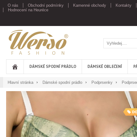
O nás
Obchodní podmínky
Kamenné obchody
Kontakty
Hodnocení na Heuréce
Werso
DÁMSKÉ SPODNÍ PRÁDLO
DÁMSKÉ OBLEČENÍ
P
Hlavní stránka
Dámské spodní prádlo
Podprsenky
Podprse