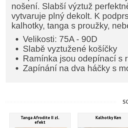
nošení. Slabší výztuž perfektn
vytvaruje plný dekolt. K podp
kalhotky, tanga s proužky, ne
Velikosti: 75A - 90D
Slabě vyztužené košíčky
Ramínka jsou odepínací s r
Zapínání na dva háčky s mo
S
Tanga Afrodite II zl.
Kalhotky Ken
efekt