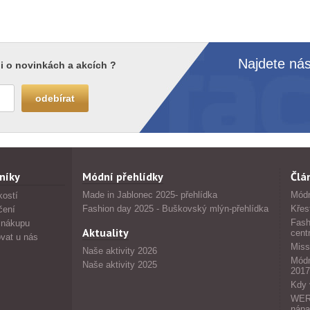
Najdete nás
i o novinkách a akcích ?
níky
Módní přehlídky
Člá
Made in Jablonec 2025- přehlídka
Módn
kostí
Fashion day 2025 - Buškovský mlýn-přehlídka
Křes
čení
Fash
 nákupu
Aktuality
cent
vat u nás
Miss
Naše aktivity 2026
Módn
Naše aktivity 2025
2017
Kdy 
WERS
nápa