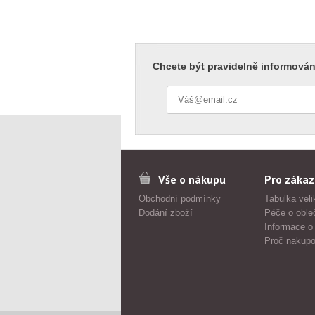
Chcete být pravidelně informován
Vše o nákupu
Pro zákaz
Obchodní podmínky
Tabulka veli
Dodání zboží
Péče o oble
Informace o
Proč nakupo