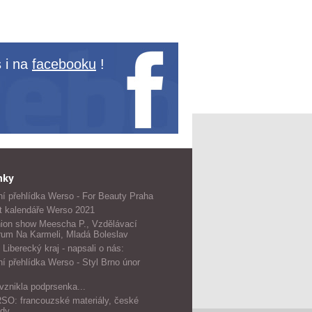
 i na
facebooku
!
nky
í přehlídka Werso - For Beauty Praha
t kalendáře Werso 2021
ion show Meescha P., Vzdělávací
rum Na Karmeli, Mladá Boleslav
 Liberecký kraj - napsali o nás:
í přehlídka Werso - Styl Brno únor
vznikla podprsenka...
O: francouzské materiály, české
dy