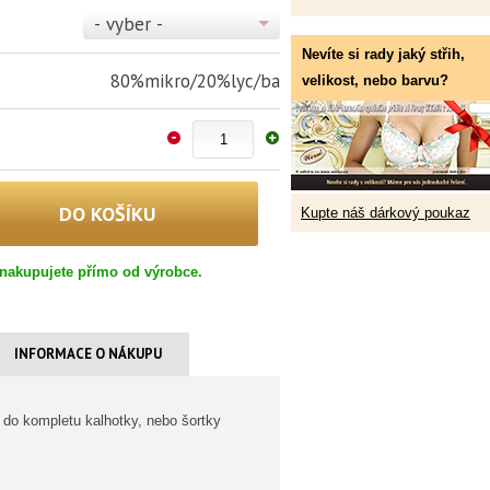
- vyber -
Nevíte si rady jaký střih,
80%mikro/20%lyc/ba
velikost, nebo barvu?
Kupte náš dárkový poukaz
nakupujete přímo od výrobce.
INFORMACE O NÁKUPU
 do kompletu kalhotky, nebo šortky