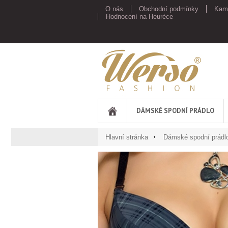
O nás
Obchodní podmínky
Kam
Hodnocení na Heuréce
Werso
DÁMSKÉ SPODNÍ PRÁDLO
Hlavní stránka
Dámské spodní prádl