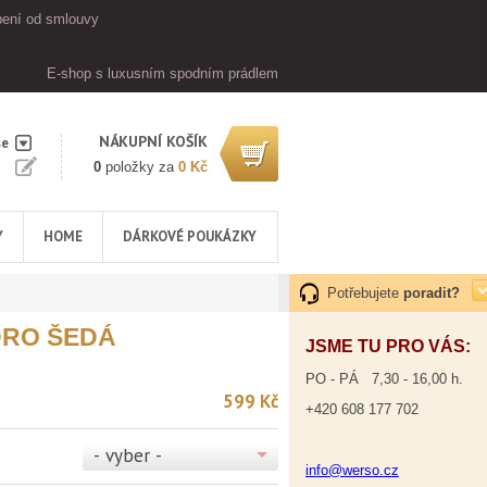
ení od smlouvy
E-shop s luxusním spodním prádlem
NÁKUPNÍ KOŠÍK
se
0
položky za
0 Kč
Y
HOME
DÁRKOVÉ POUKÁZKY
Potřebujete
poradit?
DRO ŠEDÁ
JSME TU PRO VÁS:
PO - PÁ 7,30 - 16,00 h.
599 Kč
+420 608 177 702
- vyber -
info@werso.cz