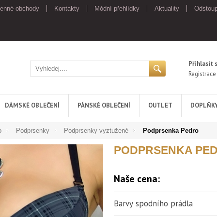
enné obchody
Kontakty
Módní přehlídky
Aktuality
Odstoup
Přihlasit 
Registrace
DÁMSKÉ OBLEČENÍ
PÁNSKÉ OBLEČENÍ
OUTLET
DOPLŇK
o
Podprsenky
Podprsenky vyztužené
Podprsenka Pedro
PODPRSENKA PE
Naše cena:
Barvy spodního prádla