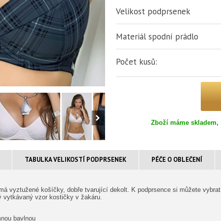
Velikost podprsenek
Materiál spodní prádlo
Počet kusů:
Zboží máme skladem, 
TABULKA VELIKOSTÍ PODPRSENEK
PÉČE O OBLEČENÍ
á vyztužené košíčky, dobře tvarující dekolt. K podprsence si můžete vybrat
 vytkávaný vzor kostičky v žakáru.
mnou bavlnou