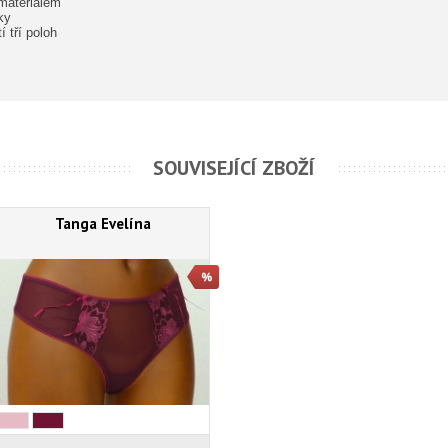
materiálem
ky
 tří poloh
SOUVISEJÍCÍ ZBOŽÍ
Tanga Evelína