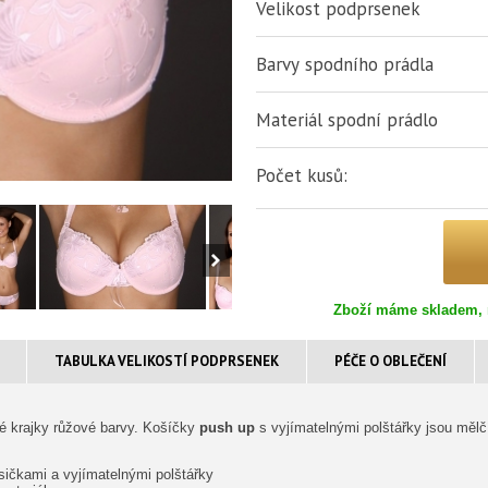
Velikost podprsenek
Barvy spodního prádla
Materiál spodní prádlo
Počet kusů:
Zboží máme skladem, 
TABULKA VELIKOSTÍ PODPRSENEK
PÉČE O OBLEČENÍ
é krajky růžové barvy. Košíčky
push up
s vyjímatelnými polštářky jsou mělčí
ičkami a vyjímatelnými polštářky