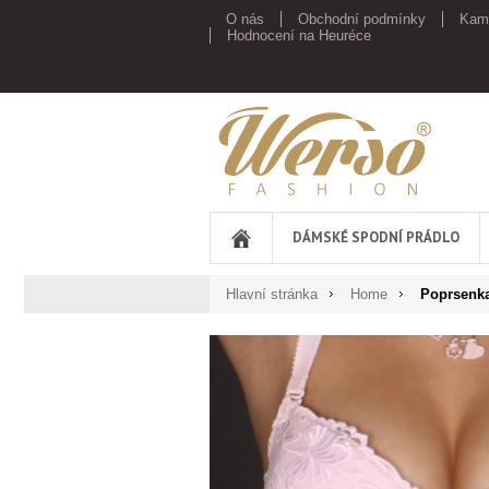
O nás
Obchodní podmínky
Kam
Hodnocení na Heuréce
Werso
DÁMSKÉ SPODNÍ PRÁDLO
Hlavní stránka
Home
Poprsenka