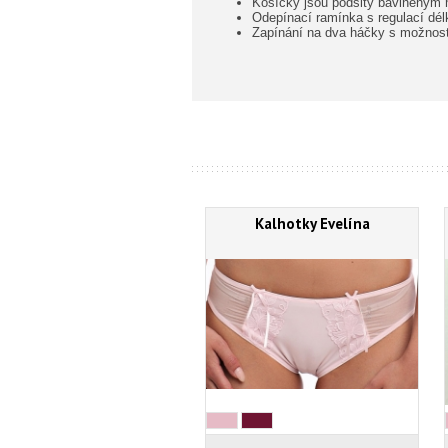
Košíčky jsou podšity bavlněným 
Odepínací ramínka s regulací dél
Zapínání na dva háčky s možností
Kalhotky Evelína