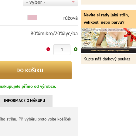
- vyber -
Nevíte si rady jaký střih,
růžová
velikost, nebo barvu?
80%mikro/20%lyc/ba
Kupte náš dárkový poukaz
nakupujete přímo od výrobce.
INFORMACE O NÁKUPU
ho střihu. Při výběru proto volte košíček