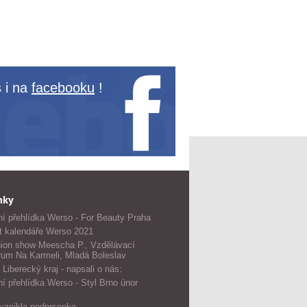
 i na
facebooku
!
nky
í přehlídka Werso - For Beauty Praha
t kalendáře Werso 2021
ion show Meescha P., Vzdělávací
rum Na Karmeli, Mladá Boleslav
 Liberecký kraj - napsali o nás:
í přehlídka Werso - Styl Brno únor
vznikla podprsenka...