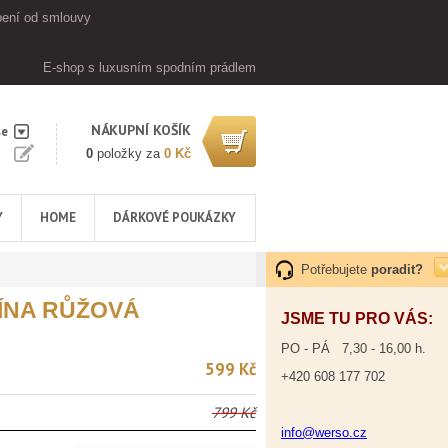
ení od smlouvy
E-shop s luxusním spodním prádlem
NÁKUPNÍ KOŠÍK
se
0
položky za
0 Kč
Y
HOME
DÁRKOVÉ POUKÁZKY
Potřebujete
poradit?
ÍNA RŮŽOVÁ
JSME TU PRO VÁS:
PO - PÁ 7,30 - 16,00 h.
599 Kč
+420 608 177 702
799 Kč
info@werso.cz