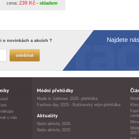
239 Kč
cena:
- skladem
Najdete nás
i o novinkách a akcích ?
níky
Módní přehlídky
Člá
Made in Jablonec 2025- přehlídka
Módn
kostí
Fashion day 2025 - Buškovský mlýn-přehlídka
Křes
čení
Fash
 nákupu
Aktuality
cent
vat u nás
Miss
Naše aktivity 2026
Módn
Naše aktivity 2025
2017
Kdy 