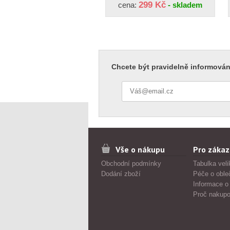
299 Kč
cena:
- skladem
Chcete být pravidelně informován
Vše o nákupu
Pro zákaz
Obchodní podmínky
Tabulka veli
Dodání zboží
Péče o oble
Informace o
Proč nakupo