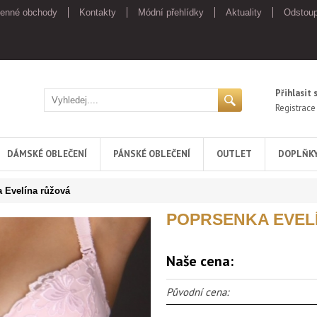
enné obchody
Kontakty
Módní přehlídky
Aktuality
Odstoup
Přihlasit 
Registrace
DÁMSKÉ OBLEČENÍ
PÁNSKÉ OBLEČENÍ
OUTLET
DOPLŇK
 Evelína růžová
POPRSENKA EVEL
Naše cena:
Původní cena: