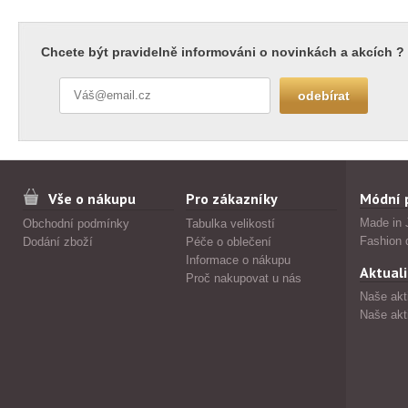
Chcete být pravidelně informováni o novinkách a akcích ?
Vše o nákupu
Pro zákazníky
Módní 
Made in 
Obchodní podmínky
Tabulka velikostí
Fashion 
Dodání zboží
Péče o oblečení
Informace o nákupu
Aktuali
Proč nakupovat u nás
Naše akt
Naše akt