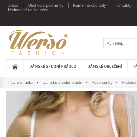
O nás
Obchodní podmínky
Kamenné obchody
Kontakty
Hodnocení na Heuréce
Werso
DÁMSKÉ SPODNÍ PRÁDLO
DÁMSKÉ OBLEČENÍ
P
Hlavní stránka
Dámské spodní prádlo
Podprsenky
Podprsen