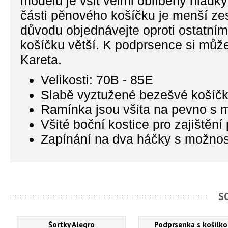
modelu je všit velmi oblíbený hladk
části pěnového košíčku je menší zes
důvodu objednávejte oproti ostatním
košíčku větší. K podprsence si může
Kareta.
Velikosti: 70B - 85E
Slabě vyztužené bezešvé košíčk
Ramínka jsou všita na pevno s 
Všité boční kostice pro zajištění
Zapínání na dva háčky s možností
S
Šortky Alegro
Podprsenka s košilko