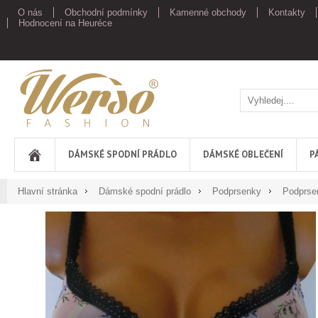
O nás
Obchodní podmínky
Kamenné obchody
Kontakty
Hodnocení na Heuréce
Werso
DÁMSKÉ SPODNÍ PRÁDLO
DÁMSKÉ OBLEČENÍ
P
Hlavní stránka
Dámské spodní prádlo
Podprsenky
Podprse