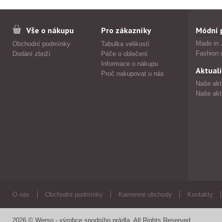
Vše o nákupu
Pro zákazníky
Módní 
Made in 
Obchodní podmínky
Tabulka velikostí
Fashion 
Dodání zboží
Péče o oblečení
Informace o nákupu
Aktuali
Proč nakupovat u nás
Naše akt
Naše akt
O nás
Obchodní podmínky
Kamenné obchody
Kontakty
2026 © Werso - výrobce spodního prádla. All Rights Reserved.