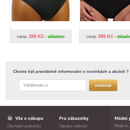
399 Kč
399 Kč
cena:
- skladem
cena:
- sklad
Chcete být pravidelně informováni o novinkách a akcích ?
Vše o nákupu
Pro zákazníky
Módní 
Made in 
Obchodní podmínky
Tabulka velikostí