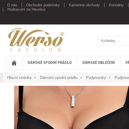
O nás
Obchodní podmínky
Kamenné obchody
Kontakty
Hodnocení na Heuréce
Werso
DÁMSKÉ SPODNÍ PRÁDLO
DÁMSKÉ OBLEČENÍ
P
Hlavní stránka
Dámské spodní prádlo
Podprsenky
Podprse
Podprsenka bezešvá Noe se zapínáním vpředu a variabilními ramín