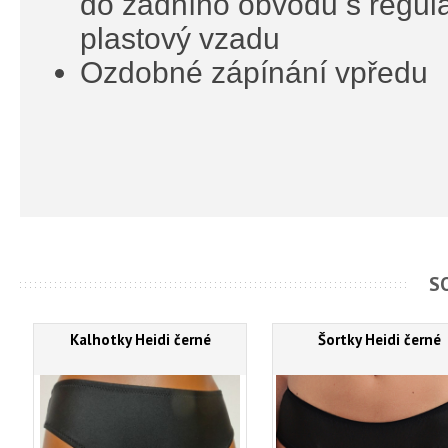
do zadního obvodu s regula
plastový vzadu
Ozdobné zápínání vpředu
S
Kalhotky Heidi černé
Šortky Heidi černé