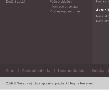
Fashion 
Dodání zboží
Péče o oblečení
Informace o nákupu
Aktuali
Proč nakupovat u nás
Naše akt
Naše akt
O nás
Obchodní podmínky
Kamenné obchody
Kontakty
2026 © Werso - výrobce spodního prádla. All Rights Reserved.