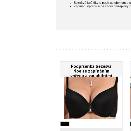
Bezešvé košíčky s push up efektem a 
Zapínání vpředu a na zádech krajkový 
Podprsenka bezešvá
Noe se zapínáním
vpředu a variabilními
ramínky