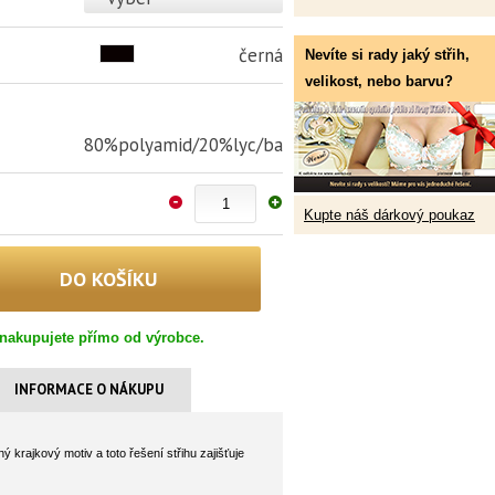
černá
Nevíte si rady jaký střih,
velikost, nebo barvu?
80%polyamid/20%lyc/ba
Kupte náš dárkový poukaz
nakupujete přímo od výrobce.
INFORMACE O NÁKUPU
rajkový motiv a toto řešení střihu zajišťuje