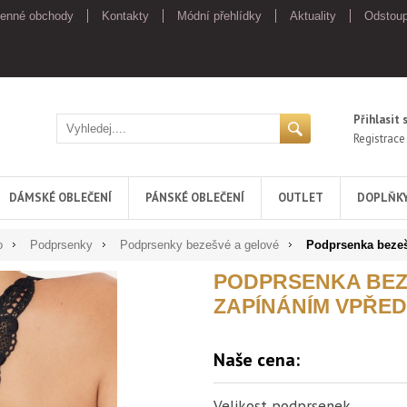
enné obchody
Kontakty
Módní přehlídky
Aktuality
Odstoup
Přihlasit 
Registrace
DÁMSKÉ OBLEČENÍ
PÁNSKÉ OBLEČENÍ
OUTLET
DOPLŇK
o
Podprsenky
Podprsenky bezešvé a gelové
Podprsenka bezeš
PODPRSENKA BEZ
ZAPÍNÁNÍM VPŘE
Naše cena:
Velikost podprsenek