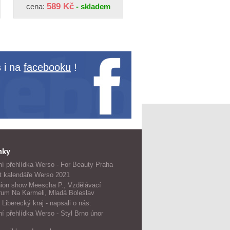
589 Kč
cena:
- skladem
 i na
facebooku
!
nky
í přehlídka Werso - For Beauty Praha
t kalendáře Werso 2021
ion show Meescha P., Vzdělávací
rum Na Karmeli, Mladá Boleslav
 Liberecký kraj - napsali o nás:
í přehlídka Werso - Styl Brno únor