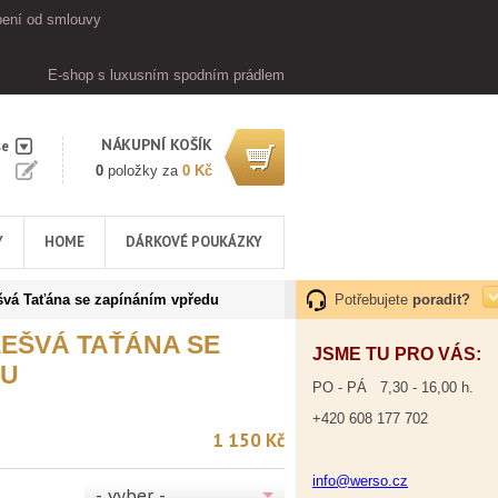
ení od smlouvy
E-shop s luxusním spodním prádlem
NÁKUPNÍ KOŠÍK
se
0
položky za
0 Kč
Y
HOME
DÁRKOVÉ POUKÁZKY
vá Taťána se zapínáním vpředu
Potřebujete
poradit?
EŠVÁ TAŤÁNA SE
JSME TU PRO VÁS:
DU
PO - PÁ 7,30 - 16,00 h.
+420 608 177 702
1 150 Kč
info@werso.cz
- vyber -