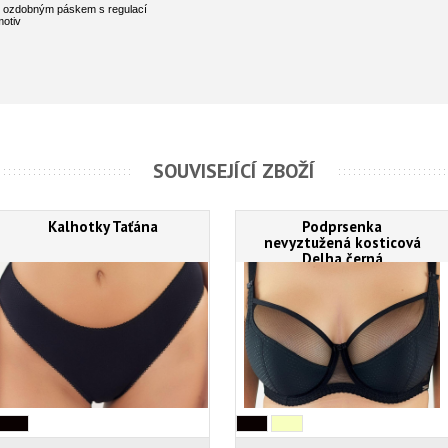
s ozdobným páskem s regulací
motiv
SOUVISEJÍCÍ ZBOŽÍ
Kalhotky Taťána
Podprsenka
nevyztužená kosticová
Delha černá