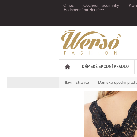
O nás
Obchodní podmínky
Kam
Hodnocení na Heuréce
Werso
DÁMSKÉ SPODNÍ PRÁDLO
Hlavní stránka
Dámské spodní prádl