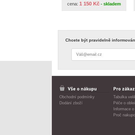
1 150 Kč
cena:
- skladem
Chcete být pravidelně informován
Vše o nákupu
Pro zákaz
Obchodní podmínky
Tabulka veli
Dodání zboží
Péče o oble
Informace o
Proč nakupo