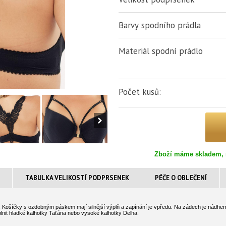
Barvy spodního prádla
Materiál spodní prádlo
Počet kusů:
Zboží máme skladem, 
TABULKA VELIKOSTÍ PODPRSENEK
PÉČE O OBLEČENÍ
ošíčky s ozdobným páskem mají silnější výplň a zapínání je vpředu. Na zádech je nádherný k
oplnit hladké kalhotky Taťána nebo vysoké kalhotky Delha.