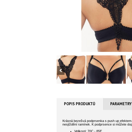
POPIS PRODUKTŮ
PARAMETRY
Krásná bezešvá podprsenka s push up efektem. K
nesjíždění ramínek. K podprsence si můžete d
Velikosti: 70C - 85E