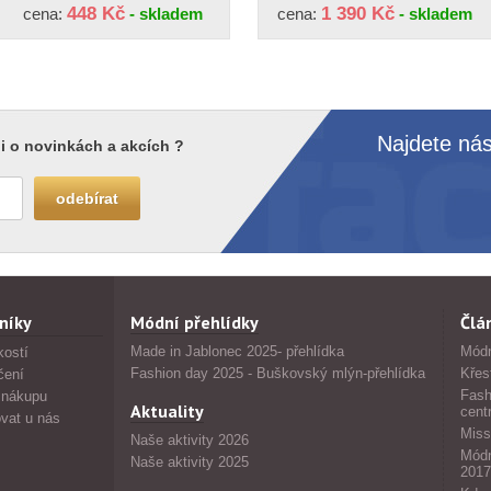
448 Kč
1 390 Kč
cena:
- skladem
cena:
- skladem
Najdete nás
i o novinkách a akcích ?
níky
Módní přehlídky
Člá
Made in Jablonec 2025- přehlídka
Módn
kostí
Fashion day 2025 - Buškovský mlýn-přehlídka
Křes
čení
Fash
 nákupu
Aktuality
cent
vat u nás
Miss
Naše aktivity 2026
Módn
Naše aktivity 2025
2017