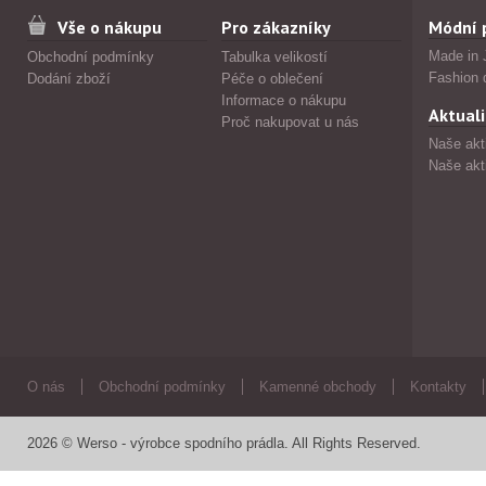
Vše o nákupu
Pro zákazníky
Módní 
Made in 
Obchodní podmínky
Tabulka velikostí
Fashion 
Dodání zboží
Péče o oblečení
Informace o nákupu
Aktuali
Proč nakupovat u nás
Naše akt
Naše akt
O nás
Obchodní podmínky
Kamenné obchody
Kontakty
2026 © Werso - výrobce spodního prádla. All Rights Reserved.