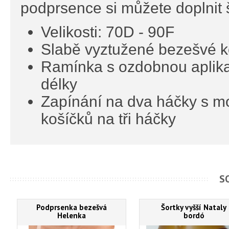
podprsence si můžete doplnit š
Velikosti: 70D - 90F
Slabě vyztužené bezešvé k
Ramínka s ozdobnou aplikac
délky
Zapínání na dva háčky s možn
košíčků na tři háčky
S
Podprsenka bezešvá
Šortky vyšší Nataly
Helenka
bordó