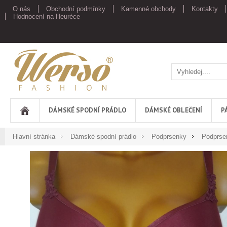
O nás
Obchodní podmínky
Kamenné obchody
Kontakty
Hodnocení na Heuréce
Werso
DÁMSKÉ SPODNÍ PRÁDLO
DÁMSKÉ OBLEČENÍ
P
Hlavní stránka
Dámské spodní prádlo
Podprsenky
Podprse