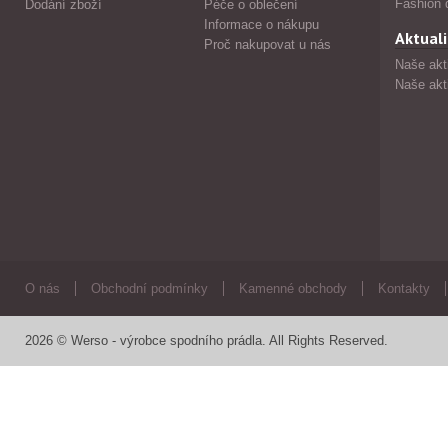
Fashion 
Dodání zboží
Péče o oblečení
Informace o nákupu
Aktuali
Proč nakupovat u nás
Naše akt
Naše akt
O nás
Obchodní podmínky
Kamenné obchody
Kontakty
2026 © Werso - výrobce spodního prádla. All Rights Reserved.