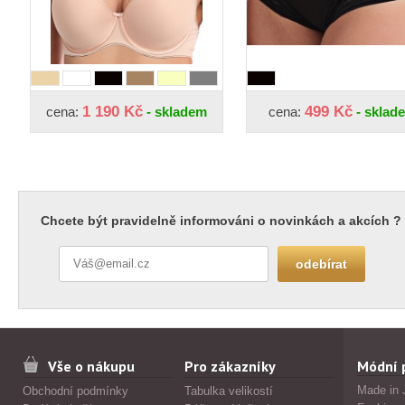
1 190 Kč
499 Kč
cena:
- skladem
cena:
- sklad
Chcete být pravidelně informováni o novinkách a akcích ?
Vše o nákupu
Pro zákazníky
Módní 
Made in 
Obchodní podmínky
Tabulka velikostí