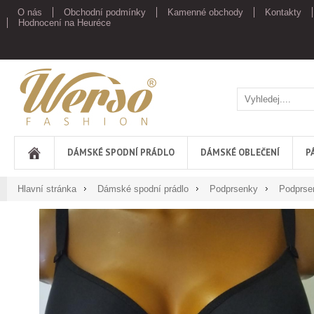
O nás
Obchodní podmínky
Kamenné obchody
Kontakty
Hodnocení na Heuréce
Werso
DÁMSKÉ SPODNÍ PRÁDLO
DÁMSKÉ OBLEČENÍ
P
Hlavní stránka
Dámské spodní prádlo
Podprsenky
Podprse