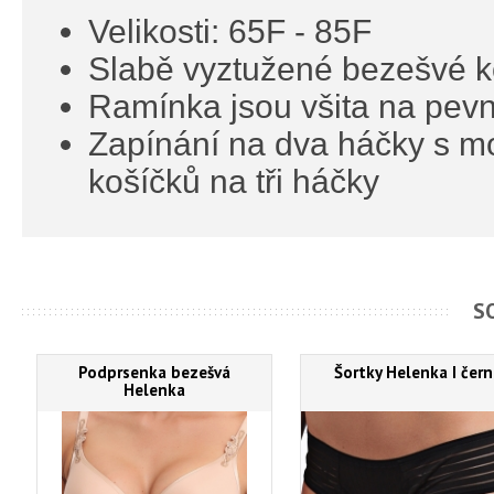
Velikosti: 65F - 85F
Slabě vyztužené bezešvé k
Ramínka jsou všita na pevn
Zapínání na dva háčky s možn
košíčků na tři háčky
S
Podprsenka bezešvá
Šortky Helenka I čer
Helenka