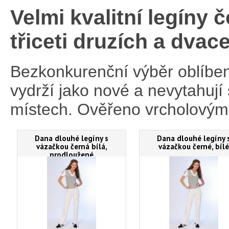
Velmi kvalitní legíny 
třiceti druzích a dvac
Bezkonkurenční výběr oblíbený
vydrží jako nové a nevytahují
místech. Ověřeno vrcholovými 
Dana dlouhé legíny s
Dana dlouhé legíny 
vázačkou černá bílá,
vázačkou černé, bílé
prodloužené