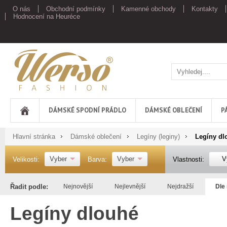
O nás
Obchodní podmínky
Kamenné obchody
Kontakty
Hodnocení na Heuréce
Werso
DÁMSKÉ SPODNÍ PRÁDLO
DÁMSKÉ OBLEČENÍ
P
Hlavní stránka
Dámské oblečení
Legíny (leginy)
Legíny dl
Vyber
Vyber
V
Velikosti:
Barva:
Vlastnosti:
Řadit podle:
Nejnovější
Nejlevnější
Nejdražší
Dle
Legíny dlouhé