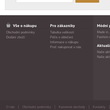
Vše o nákupu
Pro zákazníky
Módní 
Made in 
Obchodní podmínky
Tabulka velikostí
Fashion 
Dodání zboží
Péče o oblečení
Informace o nákupu
Aktuali
Proč nakupovat u nás
Naše akt
Naše akt
O nás
Obchodní podmínky
Kamenné obchody
Kontakty