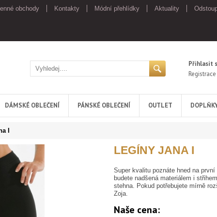
enné obchody
Kontakty
Módní přehlídky
Aktuality
Odstoup
Přihlasit 
Registrace
DÁMSKÉ OBLEČENÍ
PÁNSKÉ OBLEČENÍ
OUTLET
DOPLŇK
na I
LEGÍNY JANA I
Super kvalitu poznáte hned na první 
budete nadšená materiálem i střihem. 
stehna. Pokud potřebujete mírně roz
Zoja.
Naše cena: