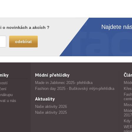
Najdete nás
i o novinkách a akcích ?
níky
Módní přehlídky
Člá
Made in Jablonec 2025- přehlídka
Módn
kostí
Fashion day 2025 - Buškovský mlýn-přehlídka
Křes
čení
Fash
 nákupu
Aktuality
cent
vat u nás
Miss
Naše aktivity 2026
Módn
Naše aktivity 2025
2017
Kdy 
WERS
nápa