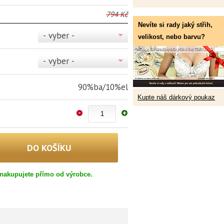
794 Kč
Nevíte si rady jaký střih,
- vyber -
velikost, nebo barvu?
- vyber -
90%ba/10%el
Kupte náš dárkový poukaz
nakupujete přímo od výrobce.