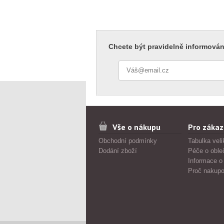
Chcete být pravidelně informován
Vše o nákupu
Pro zákaz
Obchodní podmínky
Tabulka veli
Dodání zboží
Péče o oble
Informace o
Proč nakupo