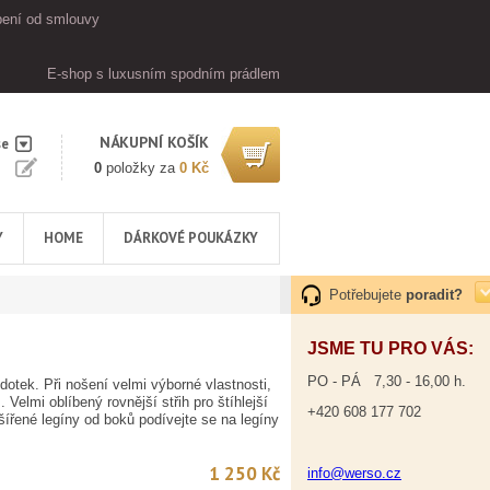
ení od smlouvy
E-shop s luxusním spodním prádlem
NÁKUPNÍ KOŠÍK
se
0
položky za
0 Kč
Y
HOME
DÁRKOVÉ POUKÁZKY
Potřebujete
poradit?
JSME TU PRO VÁS:
PO - PÁ 7,30 - 16,00 h.
dotek. Při nošení velmi výborné vlastnosti,
Velmi oblíbený rovnější střih pro štíhlejší
+420 608 177 702
šířené legíny od boků podívejte se na legíny
1 250 Kč
info@werso.cz