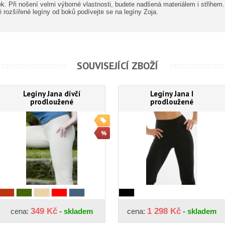
k. Při nošení velmi výborné vlastnosti, budete nadšená materiálem i střihem. 
ě rozšířené legíny od boků podívejte se na legíny Zoja.
SOUVISEJÍCÍ ZBOŽÍ
Legíny Jana dívčí
Legíny Jana I
prodloužené
prodloužené
349 Kč
1 298 Kč
cena:
- skladem
cena:
- skladem