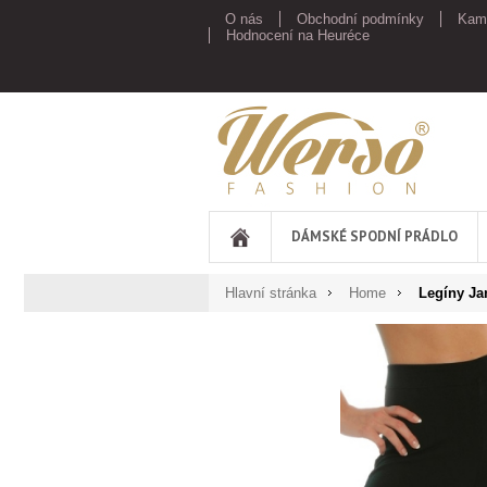
O nás
Obchodní podmínky
Kam
Hodnocení na Heuréce
Werso
DÁMSKÉ SPODNÍ PRÁDLO
Hlavní stránka
Home
Legíny Ja