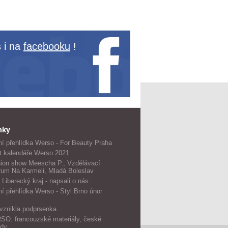
 i na
facebooku
!
nky
í přehlídka Werso - For Beauty Praha
t kalendáře Werso 2021
ion show Meescha P., Vzdělávací
rum Na Karmeli, Mladá Boleslav
 Liberecký kraj - napsali o nás:
í přehlídka Werso - Styl Brno únor
vznikla podprsenka...
O: francouzské materiály, české
dy