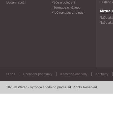
Fashion 
Dodání zboží
Péče o oblečení
Informace o nákupu
Aktuali
Proč nakupovat u nás
Naše akt
Naše akt
O nás
Obchodní podmínky
Kamenné obchody
Kontakty
2026 © Werso - výrobce spodního prádla. All Rights Reserved.