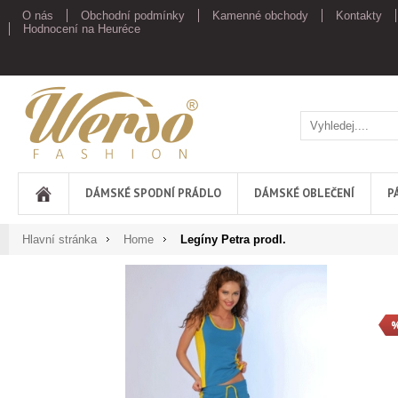
O nás
Obchodní podmínky
Kamenné obchody
Kontakty
Hodnocení na Heuréce
Werso
DÁMSKÉ SPODNÍ PRÁDLO
DÁMSKÉ OBLEČENÍ
P
Hlavní stránka
Home
Legíny Petra prodl.