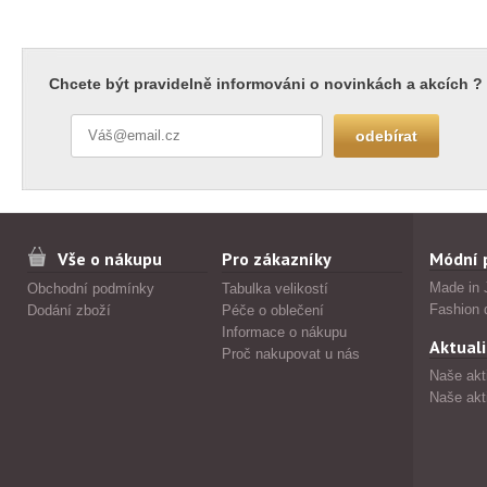
Chcete být pravidelně informováni o novinkách a akcích ?
Vše o nákupu
Pro zákazníky
Módní 
Made in 
Obchodní podmínky
Tabulka velikostí
Fashion 
Dodání zboží
Péče o oblečení
Informace o nákupu
Aktuali
Proč nakupovat u nás
Naše akt
Naše akt