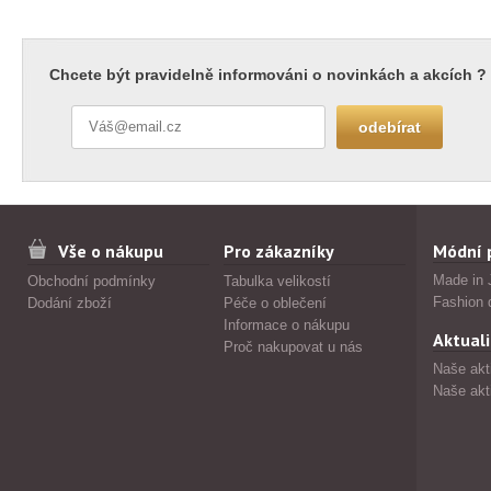
Chcete být pravidelně informováni o novinkách a akcích ?
Vše o nákupu
Pro zákazníky
Módní 
Made in 
Obchodní podmínky
Tabulka velikostí
Fashion 
Dodání zboží
Péče o oblečení
Informace o nákupu
Aktuali
Proč nakupovat u nás
Naše akt
Naše akt