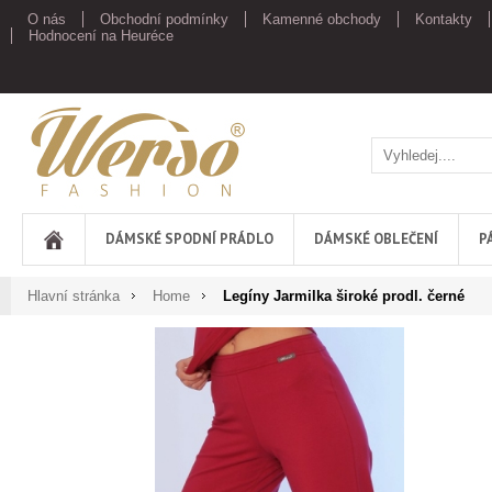
O nás
Obchodní podmínky
Kamenné obchody
Kontakty
Hodnocení na Heuréce
Werso
DÁMSKÉ SPODNÍ PRÁDLO
DÁMSKÉ OBLEČENÍ
P
Hlavní stránka
Home
Legíny Jarmilka široké prodl. černé