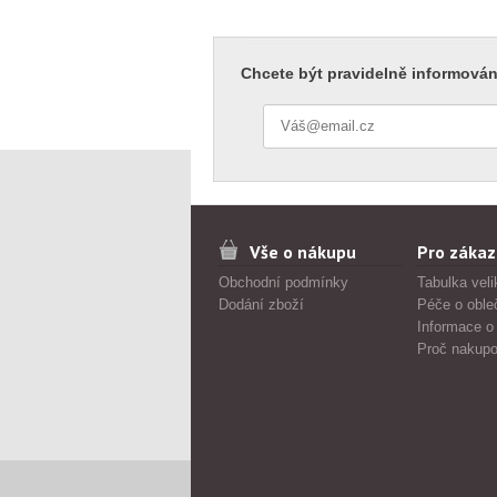
Chcete být pravidelně informován
Vše o nákupu
Pro zákaz
Obchodní podmínky
Tabulka veli
Dodání zboží
Péče o oble
Informace o
Proč nakupo