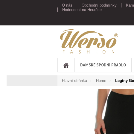
O nás
Obchodní podmínky
Kam
Hodnocení na Heuréce
Werso
DÁMSKÉ SPODNÍ PRÁDLO
Hlavní stránka
Home
Legíny Ge