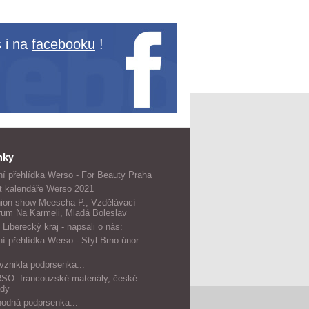
 i na
facebooku
!
nky
í přehlídka Werso - For Beauty Praha
t kalendáře Werso 2021
ion show Meescha P., Vzdělávací
rum Na Karmeli, Mladá Boleslav
 Liberecký kraj - napsali o nás:
í přehlídka Werso - Styl Brno únor
vznikla podprsenka...
O: francouzské materiály, české
dy
odná podprsenka...