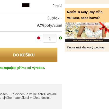
černá
Nevíte si rady jaký střih,
Suplex -
velikost, nebo barvu?
92%poly/8%el
Kupte náš dárkový poukaz
nakupujete přímo od výrobce.
nošení. Při cvičení a velké zátěži odvádí
tejného materiálu si můžete doplnit i