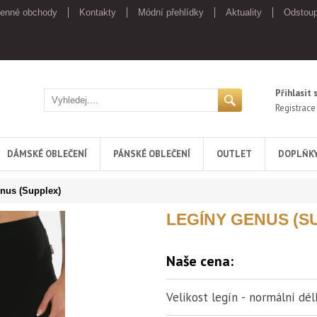
enné obchody
Kontakty
Módní přehlídky
Aktuality
Odstoup
Přihlasit 
Registrace
DÁMSKÉ OBLEČENÍ
PÁNSKÉ OBLEČENÍ
OUTLET
DOPLŇK
nus (Supplex)
LEGÍNY GENUS (S
Naše cena:
Velikost legín - normální dél