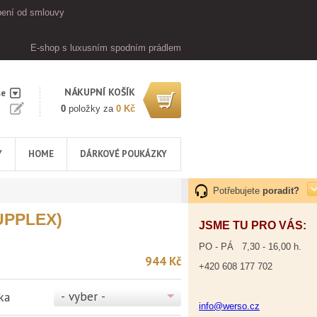
ení od smlouvy
E-shop s luxusním spodním prádlem
NÁKUPNÍ KOŠÍK
se
0
položky za
0 Kč
Y
HOME
DÁRKOVÉ POUKÁZKY
Potřebujete
poradit?
UPPLEX)
JSME TU PRO VÁS:
PO - PÁ 7,30 - 16,00 h.
944 Kč
+420 608 177 702
- vyber -
ka
info@werso.cz