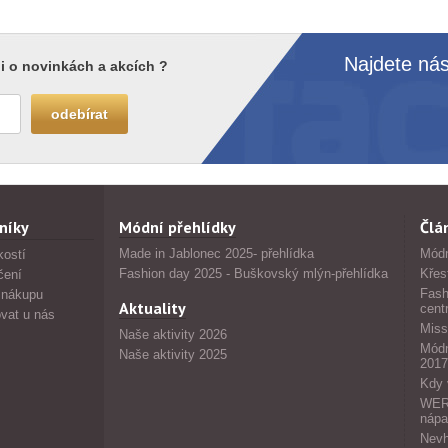
Najdete nás
i o novinkách a akcích ?
níky
Módní přehlídky
Člá
Made in Jablonec 2025- přehlídka
Módn
kostí
Fashion day 2025 - Buškovský mlýn-přehlídka
Křes
čení
Fash
 nákupu
Aktuality
cent
vat u nás
Miss
Naše aktivity 2026
Módn
Naše aktivity 2025
2017
Kdy 
WERS
nápa
Nevh