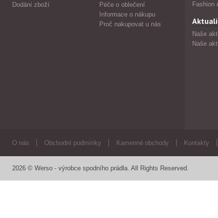
Fashion 
Dodání zboží
Péče o oblečení
Informace o nákupu
Aktuali
Proč nakupovat u nás
Naše akt
Naše akt
O nás
Obchodní podmínky
Kamenné obchody
Kontakty
2026 © Werso - výrobce spodního prádla. All Rights Reserved.