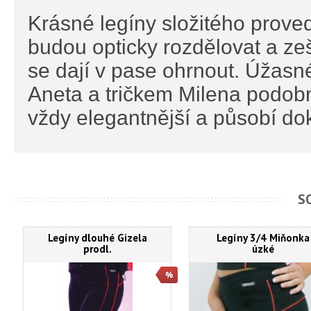
Krásné legíny složitého prov
budou opticky rozdělovat a ze
se dají v pase ohrnout. Úžas
Aneta a tričkem Milena podob
vždy elegantnější a působí do
S
Legíny dlouhé Gizela
Legíny 3/4 Miňonka
prodl.
úzké