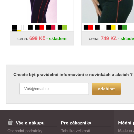
699 Kč
749 Kč
cena:
- skladem
cena:
- sklad
Chcete být pravidelně informováni o novinkách a akcích ?
Vše o nákupu
Pro zákazníky
Módní 
Made in 
Obchodní podmínky
Tabulka velikostí