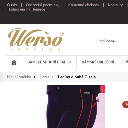
O nás
Obchodní podmínky
Kamenné obchody
Kontakty
Hodnocení na Heuréce
Werso
DÁMSKÉ SPODNÍ PRÁDLO
DÁMSKÉ OBLEČENÍ
P
Hlavní stránka
Home
Legíny dlouhé Gizela