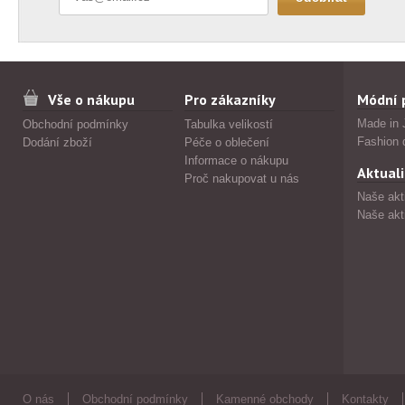
Vše o nákupu
Pro zákazníky
Módní 
Made in 
Obchodní podmínky
Tabulka velikostí
Fashion 
Dodání zboží
Péče o oblečení
Informace o nákupu
Aktuali
Proč nakupovat u nás
Naše akt
Naše akt
O nás
Obchodní podmínky
Kamenné obchody
Kontakty