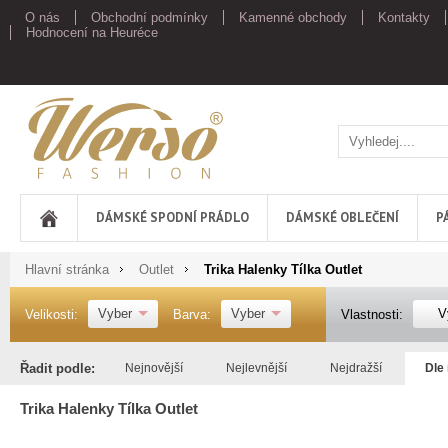
O nás
Obchodní podmínky
Kamenné obchody
Kontakty
Hodnocení na Heuréce
Werso
DÁMSKÉ SPODNÍ PRÁDLO
DÁMSKÉ OBLEČENÍ
P
Hlavní stránka
Outlet
Trika Halenky Tílka Outlet
Vyber
Vyber
V
Velikosti:
Barva:
Vlastnosti:
Řadit podle:
Nejnovější
Nejlevnější
Nejdražší
Dle
Trika Halenky Tílka Outlet