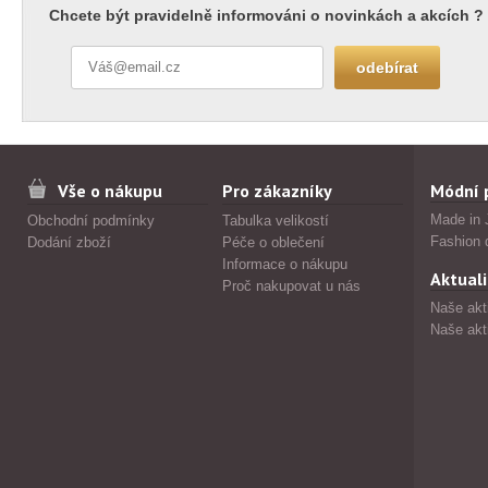
Chcete být pravidelně informováni o novinkách a akcích ?
Vše o nákupu
Pro zákazníky
Módní 
Made in 
Obchodní podmínky
Tabulka velikostí
Fashion 
Dodání zboží
Péče o oblečení
Informace o nákupu
Aktuali
Proč nakupovat u nás
Naše akt
Naše akt