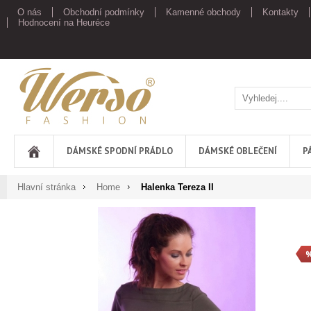
O nás
Obchodní podmínky
Kamenné obchody
Kontakty
Hodnocení na Heuréce
Werso
DÁMSKÉ SPODNÍ PRÁDLO
DÁMSKÉ OBLEČENÍ
P
Hlavní stránka
Home
Halenka Tereza II