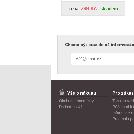
399 Kč
cena:
- skladem
Chcete být pravidelně informován
Vše o nákupu
Pro zákaz
Obchodní podmínky
Tabulka veli
Dodání zboží
Péče o oble
Informace o
Proč nakupo