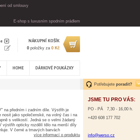
ení od smlouvy
E-shop s luxusním spodním prádlem
NÁKUPNÍ KOŠÍK
se
0
položky za
0 Kč
Y
HOME
DÁRKOVÉ POUKÁZKY
Potřebujete
poradit?
JSME TU PRO VÁS:
PO - PÁ 7,30 - 16,00 h.
" na předním i zadním díle. Výstřih je
 nosit jako společenské, na volný čas i na
+420 608 177 702
tupně s velikostí. Jedná se o velmi žádaný
výstřih opticky rozdělí tělo na menší díly
íhluje. V černé a tmavých barvách
více informací o produktu
info@werso.cz