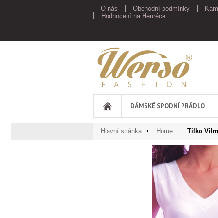
O nás
Obchodní podmínky
Kam
Hodnocení na Heuréce
Werso
DÁMSKÉ SPODNÍ PRÁDLO
Hlavní stránka
Home
Tilko Vil