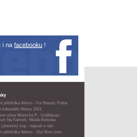
 i na
facebooku
!
nky
í přehlídka Werso - For Beauty Praha
t kalendáře Werso 2021
ion show Meescha P., Vzdělávací
rum Na Karmeli, Mladá Boleslav
 Liberecký kraj - napsali o nás:
í přehlídka Werso - Styl Brno únor