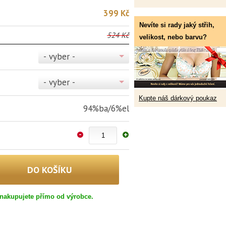
399 Kč
Nevíte si rady jaký střih,
524 Kč
velikost, nebo barvu?
- vyber -
- vyber -
Kupte náš dárkový poukaz
94%ba/6%el
nakupujete přímo od výrobce.