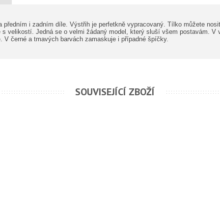
a předním i zadním díle. Výstřih je perfetkně vypracovaný. Tílko můžete nosi
ě s velikostí. Jedná se o velmi žádaný model, který sluší všem postavám. V vý
je. V černé a tmavých barvách zamaskuje i případné špíčky.
SOUVISEJÍCÍ ZBOŽÍ