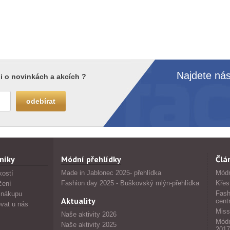
Najdete nás
i o novinkách a akcích ?
níky
Módní přehlídky
Člá
Made in Jablonec 2025- přehlídka
Módn
kostí
Fashion day 2025 - Buškovský mlýn-přehlídka
Křes
čení
Fash
 nákupu
Aktuality
cent
vat u nás
Miss
Naše aktivity 2026
Módn
Naše aktivity 2025
2017