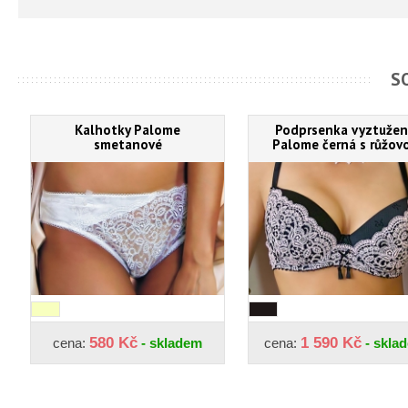
S
Kalhotky Palome
Podprsenka vyztuže
smetanové
Palome černá s růžov
580 Kč
1 590 Kč
cena:
- skladem
cena:
- skla