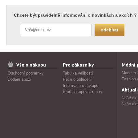
Chcete být pravidelně informováni o novinkách a akcích ?
Vše o nákupu
Pro zákazníky
Módní 
Made in 
Obchodní podmínky
Tabulka velikostí
Fashion 
Dodání zboží
Péče o oblečení
Informace o nákupu
Aktuali
Proč nakupovat u nás
Naše akt
Naše akt