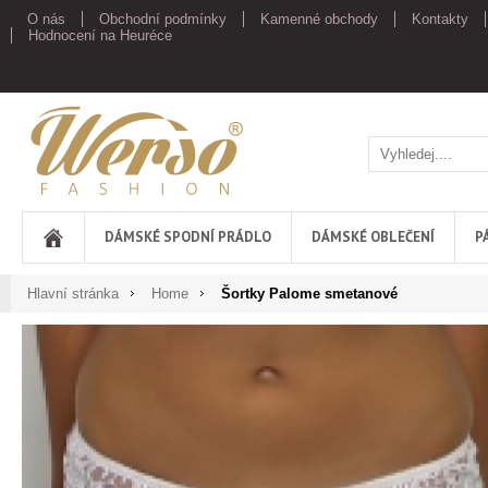
O nás
Obchodní podmínky
Kamenné obchody
Kontakty
Hodnocení na Heuréce
Werso
DÁMSKÉ SPODNÍ PRÁDLO
DÁMSKÉ OBLEČENÍ
P
Hlavní stránka
Home
Šortky Palome smetanové