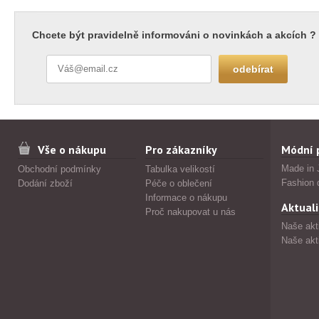
Chcete být pravidelně informováni o novinkách a akcích ?
Vše o nákupu
Pro zákazníky
Módní 
Made in 
Obchodní podmínky
Tabulka velikostí
Fashion 
Dodání zboží
Péče o oblečení
Informace o nákupu
Aktuali
Proč nakupovat u nás
Naše akt
Naše akt