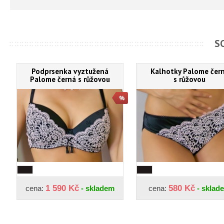
S
Podprsenka vyztužená
Kalhotky Palome čer
Palome černá s růžovou
s růžovou
1 590 Kč
580 Kč
cena:
- skladem
cena:
- sklad