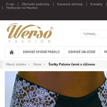
O nás
Obchodní podmínky
Kamenné obchody
Kontakty
Hodnocení na Heuréce
Werso
DÁMSKÉ SPODNÍ PRÁDLO
DÁMSKÉ OBLEČENÍ
P
Hlavní stránka
Home
Šortky Palome černé s růžovou