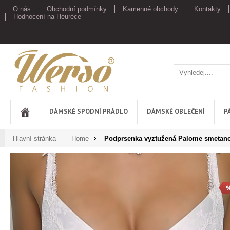
O nás
Obchodní podmínky
Kamenné obchody
Kontakty
Hodnocení na Heuréce
Werso
DÁMSKÉ SPODNÍ PRÁDLO
DÁMSKÉ OBLEČENÍ
P
Hlavní stránka
Home
Podprsenka vyztužená Palome smetan