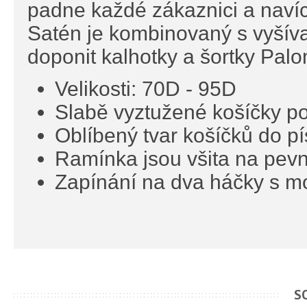
padne každé zákaznici a navíc
Satén je kombinovaný s vyšív
doponit kalhotky a šortky Pal
Velikosti: 70D - 95D
Slabě vyztužené košíčky p
Oblíbený tvar košíčků do p
Ramínka jsou všita na pevn
Zapínání na dva háčky s mo
S