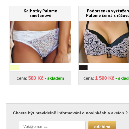
Kalhotky Palome
Podprsenka vyztuže
smetanové
Palome černá s růžov
580 Kč
1 590 Kč
cena:
- skladem
cena:
- skla
Chcete být pravidelně informováni o novinkách a akcích ?