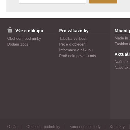
Vše o nákupu
Pro zákazníky
Módní 
Made in 
Obchodní podmínky
Tabulka velikostí
Fashion 
Dodání zboží
Péče o oblečení
Informace o nákupu
Aktuali
Proč nakupovat u nás
Naše akt
Naše akt
O nás
Obchodní podmínky
Kamenné obchody
Kontakty