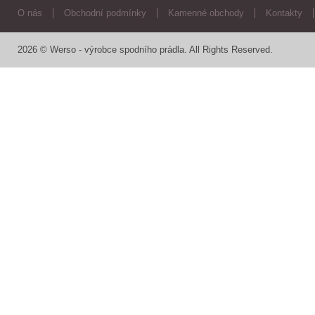
O nás
Obchodní podmínky
Kamenné obchody
Kontakty
2026 © Werso - výrobce spodního prádla. All Rights Reserved.