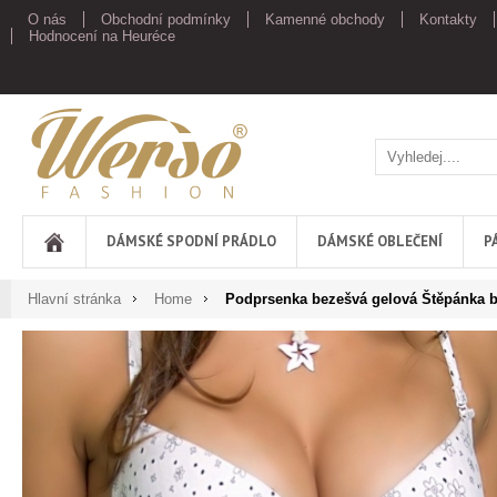
O nás
Obchodní podmínky
Kamenné obchody
Kontakty
Hodnocení na Heuréce
Werso
DÁMSKÉ SPODNÍ PRÁDLO
DÁMSKÉ OBLEČENÍ
P
Hlavní stránka
Home
Podprsenka bezešvá gelová Štěpánka b