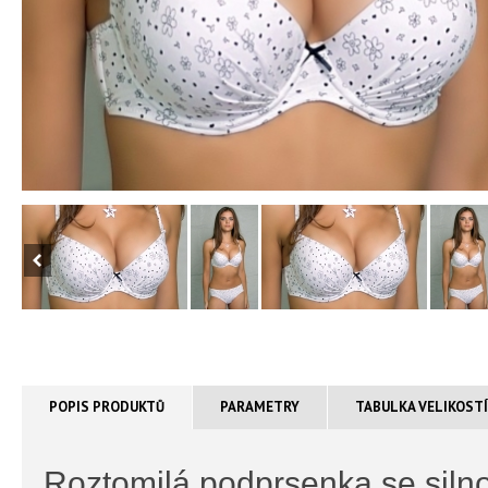
POPIS PRODUKTŮ
PARAMETRY
TABULKA VELIKOST
Roztomilá podprsenka se silno