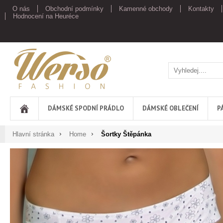
O nás
Obchodní podmínky
Kamenné obchody
Kontakty
Hodnocení na Heuréce
Werso
DÁMSKÉ SPODNÍ PRÁDLO
DÁMSKÉ OBLEČENÍ
P
Hlavní stránka
Home
Šortky Štěpánka