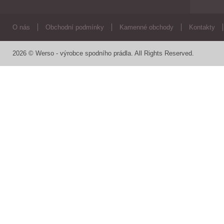
O nás
Obchodní podmínky
Kamenné obchody
Kontakty
2026 © Werso - výrobce spodního prádla. All Rights Reserved.