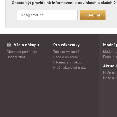
Chcete být pravidelně informováni o novinkách a akcích ?
Vše o nákupu
Pro zákazníky
Módní 
Made in 
Obchodní podmínky
Tabulka velikostí
Fashion 
Dodání zboží
Péče o oblečení
Informace o nákupu
Aktuali
Proč nakupovat u nás
Naše akt
Naše akt