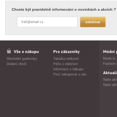
Chcete být pravidelně informováni o novinkách a akcích ?
Vše o nákupu
Pro zákazníky
Módní 
Made in 
Obchodní podmínky
Tabulka velikostí
Fashion 
Dodání zboží
Péče o oblečení
Informace o nákupu
Aktuali
Proč nakupovat u nás
Naše akt
Naše akt