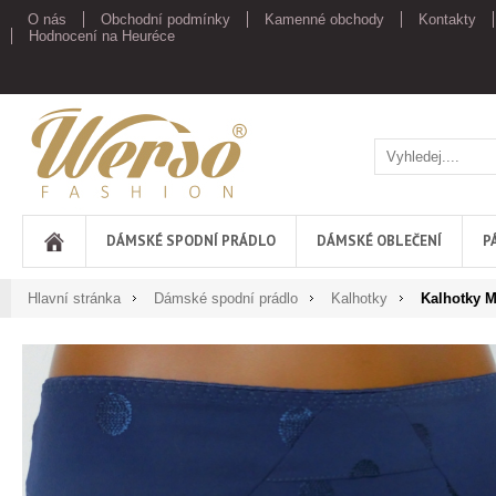
O nás
Obchodní podmínky
Kamenné obchody
Kontakty
Hodnocení na Heuréce
Werso
DÁMSKÉ SPODNÍ PRÁDLO
DÁMSKÉ OBLEČENÍ
P
Hlavní stránka
Dámské spodní prádlo
Kalhotky
Kalhotky M