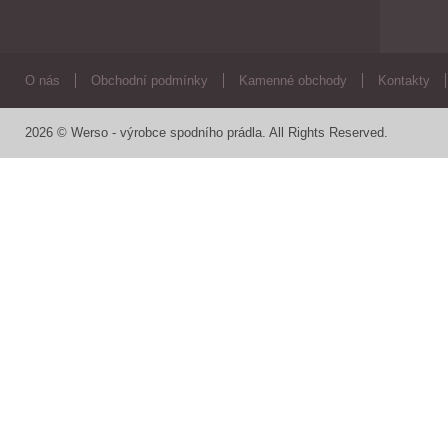
O nás
Obchodní podmínky
Kamenné obchody
Kontakty
2026 © Werso - výrobce spodního prádla. All Rights Reserved.