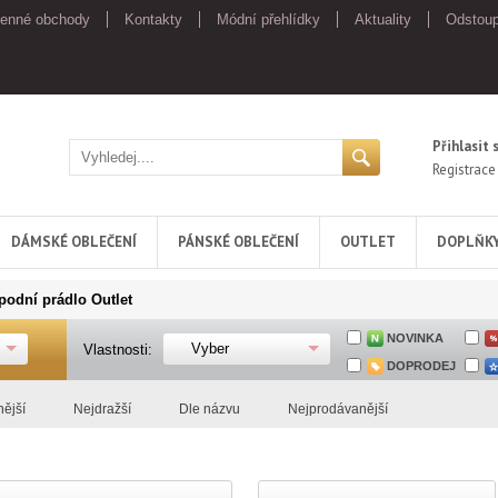
enné obchody
Kontakty
Módní přehlídky
Aktuality
Odstoup
Přihlasit 
Registrace
DÁMSKÉ OBLEČENÍ
PÁNSKÉ OBLEČENÍ
OUTLET
DOPLŇK
odní prádlo Outlet
NOVINKA
Vyber
Vlastnosti:
DOPRODEJ
nější
Nejdražší
Dle názvu
Nejprodávanější