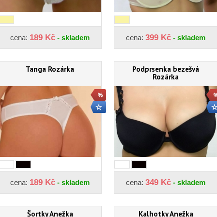
189 Kč
399 Kč
cena:
- skladem
cena:
- skladem
Tanga Rozárka
Podprsenka bezešvá
Rozárka
189 Kč
349 Kč
cena:
- skladem
cena:
- skladem
Šortky Anežka
Kalhotky Anežka