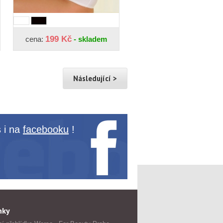
199 Kč
cena:
- skladem
Následující >
 i na
facebooku
!
nky