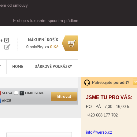
ení od smlouvy
E-shop s luxusním spodním prádlem
NÁKUPNÍ KOŠÍK
se
0
položky za
0 Kč
Y
HOME
DÁRKOVÉ POUKÁZKY
Potřebujete
poradit?
SLEVA
LIMIT.SERIE
JSME TU PRO VÁS:
AKCE
PO - PÁ 7,30 - 16,00 h.
+420 608 177 702
info@werso.cz