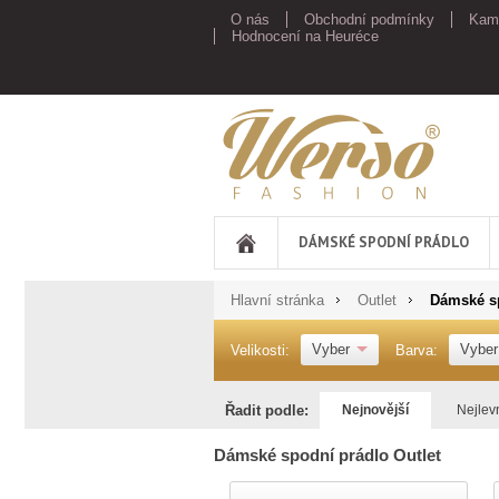
O nás
Obchodní podmínky
Kam
Hodnocení na Heuréce
Werso
DÁMSKÉ SPODNÍ PRÁDLO
Hlavní stránka
Outlet
Dámské sp
Vyber
Vyber
Velikosti:
Barva:
Řadit podle:
Nejnovější
Nejlev
Dámské spodní prádlo Outlet