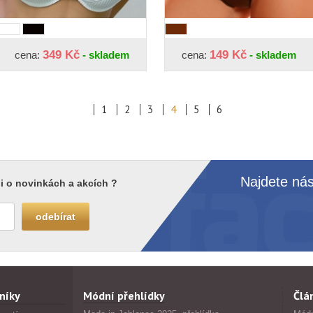
349 Kč
149 Kč
cena:
- skladem
cena:
- skladem
1
2
3
4
5
6
Najdete nás
i o novinkách a akcích ?
níky
Módní přehlídky
Člá