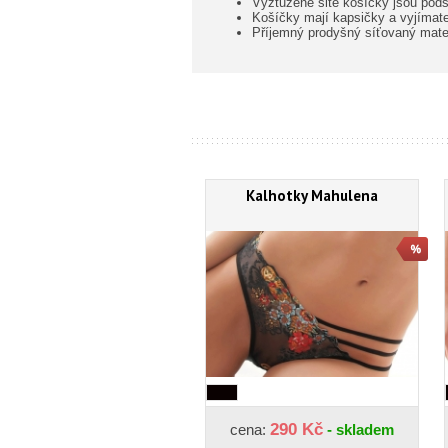
Vyztužené šité košíčky jsou podš
Košíčky mají kapsičky a vyjímate
Příjemný prodyšný síťovaný mater
Kalhotky Mahulena
290 Kč
cena:
- skladem