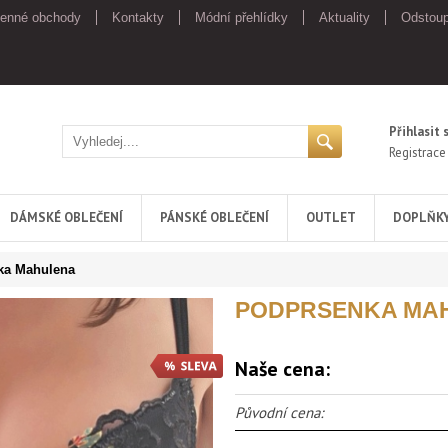
enné obchody
Kontakty
Módní přehlídky
Aktuality
Odstoup
Přihlasit 
Registrace
DÁMSKÉ OBLEČENÍ
PÁNSKÉ OBLEČENÍ
OUTLET
DOPLŇK
ka Mahulena
PODPRSENKA MA
Naše cena:
Původní cena: