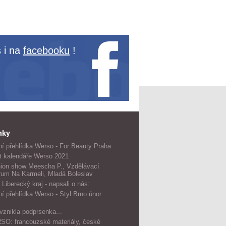
 i na
facebooku
!
nky
í přehlídka Werso - For Beauty Praha
t kalendáře Werso 2021
ion show Meescha P., Vzdělávací
rum Na Karmeli, Mladá Boleslav
 Liberecký kraj - napsali o nás:
í přehlídka Werso - Styl Brno únor
vznikla podprsenka...
O: francouzské materiály, české