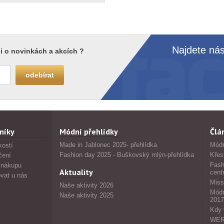
Najdete nás
i o novinkách a akcích ?
níky
Módní přehlídky
Člá
Made in Jablonec 2025- přehlídka
Módn
kostí
Fashion day 2025 - Buškovský mlýn-přehlídka
Křes
čení
Fash
 nákupu
Aktuality
cent
vat u nás
Miss
Naše aktivity 2026
Módn
Naše aktivity 2025
2017
Kdy 
WERS