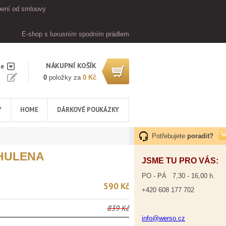
ení od smlouvy
E-shop s luxusním spodním prádlem
NÁKUPNÍ KOŠÍK
se
0
položky za
0 Kč
Y
HOME
DÁRKOVÉ POUKÁZKY
Potřebujete
poradit?
HULENA
JSME TU PRO VÁS:
PO - PÁ 7,30 - 16,00 h.
590 Kč
+420 608 177 702
839 Kč
info@werso.cz