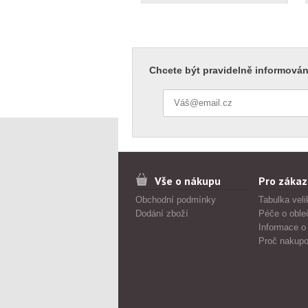
Chcete být pravidelně informován
Vše o nákupu
Pro zákaz
Obchodní podmínky
Tabulka veli
Dodání zboží
Péče o oble
Informace o
Proč nakupo