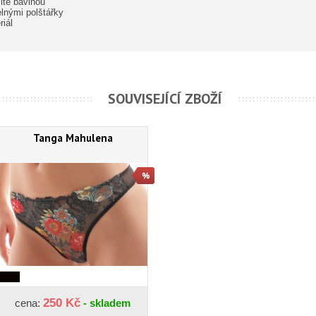
ité bavlnou
lnými polštářky
iál
SOUVISEJÍCÍ ZBOŽÍ
Tanga Mahulena
250 Kč
cena:
- skladem