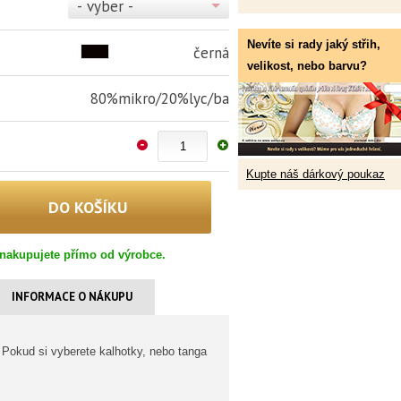
- vyber -
Nevíte si rady jaký střih,
černá
velikost, nebo barvu?
80%mikro/20%lyc/ba
Kupte náš dárkový poukaz
nakupujete přímo od výrobce.
INFORMACE O NÁKUPU
Pokud si vyberete kalhotky, nebo tanga