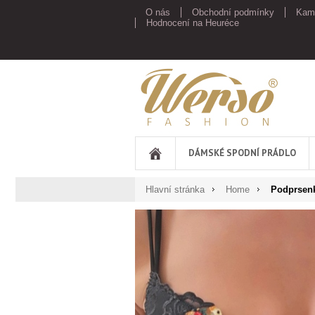
O nás
Obchodní podmínky
Kam
Hodnocení na Heuréce
Werso
DÁMSKÉ SPODNÍ PRÁDLO
Hlavní stránka
Home
Podprsen