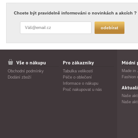
Chcete být pravidelně informováni o novinkách a akcích ?
Vše o nákupu
Pro zákazníky
Módní 
Made in 
Obchodní podmínky
Tabulka velikostí
Fashion 
Dodání zboží
Péče o oblečení
Informace o nákupu
Aktuali
Proč nakupovat u nás
Naše akt
Naše akt