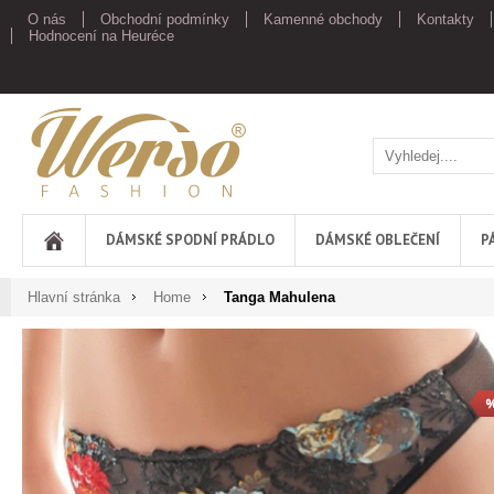
O nás
Obchodní podmínky
Kamenné obchody
Kontakty
Hodnocení na Heuréce
Werso
DÁMSKÉ SPODNÍ PRÁDLO
DÁMSKÉ OBLEČENÍ
P
Hlavní stránka
Home
Tanga Mahulena