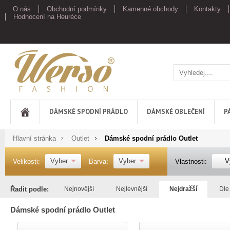
O nás
Obchodní podmínky
Kamenné obchody
Kontakty
Hodnocení na Heuréce
Werso
DÁMSKÉ SPODNÍ PRÁDLO
DÁMSKÉ OBLEČENÍ
P
Hlavní stránka
Outlet
Dámské spodní prádlo Outlet
Vyber
Vyber
V
Velikosti:
Barva:
Vlastnosti:
Řadit podle:
Nejnovější
Nejlevnější
Nejdražší
Dle
Dámské spodní prádlo Outlet