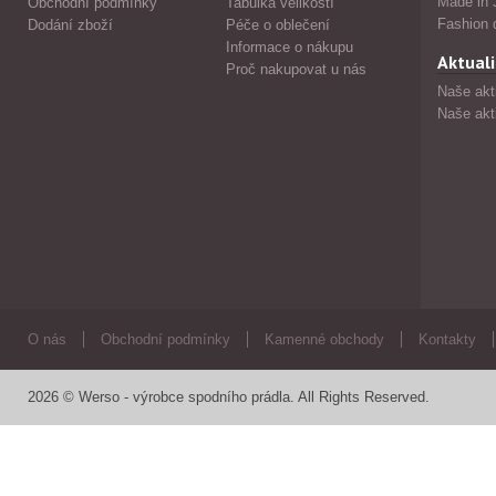
Made in 
Obchodní podmínky
Tabulka velikostí
Fashion 
Dodání zboží
Péče o oblečení
Informace o nákupu
Aktuali
Proč nakupovat u nás
Naše akt
Naše akt
O nás
Obchodní podmínky
Kamenné obchody
Kontakty
2026 © Werso - výrobce spodního prádla. All Rights Reserved.