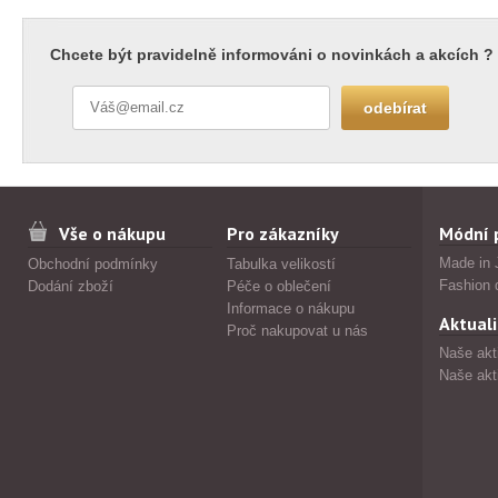
Chcete být pravidelně informováni o novinkách a akcích ?
Vše o nákupu
Pro zákazníky
Módní 
Made in 
Obchodní podmínky
Tabulka velikostí
Fashion 
Dodání zboží
Péče o oblečení
Informace o nákupu
Aktuali
Proč nakupovat u nás
Naše akt
Naše akt