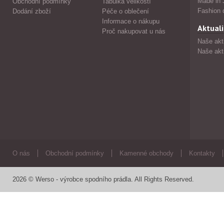
Made in 
Obchodní podmínky
Tabulka velikostí
Fashion 
Dodání zboží
Péče o oblečení
Informace o nákupu
Aktuali
Proč nakupovat u nás
Naše akt
Naše akt
O nás
Obchodní podmínky
Kamenné obchody
Kontakty
2026 © Werso - výrobce spodního prádla. All Rights Reserved.