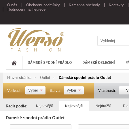
O nás
Obchodní podmínky
Kamenné obchody
Kontakty
Hodnocení na Heuréce
Werso
DÁMSKÉ SPODNÍ PRÁDLO
DÁMSKÉ OBLEČENÍ
P
Hlavní stránka
Outlet
Dámské spodní prádlo Outlet
Vyber
Vyber
V
Velikosti:
Barva:
Vlastnosti:
Řadit podle:
Nejnovější
Nejlevnější
Nejdražší
Dle
Dámské spodní prádlo Outlet