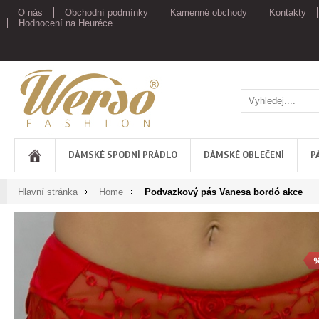
O nás
Obchodní podmínky
Kamenné obchody
Kontakty
Hodnocení na Heuréce
Werso
DÁMSKÉ SPODNÍ PRÁDLO
DÁMSKÉ OBLEČENÍ
P
Hlavní stránka
Home
Podvazkový pás Vanesa bordó akce