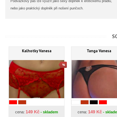
Podvazkový pás lze využít jako sexy doplněk k erotickému prádlu,
nebo jako praktický doplněk při nošení punčoch.
S
Kalhotky Vanesa
Tanga Vanesa
149 Kč
149 Kč
cena:
- skladem
cena:
- sklad