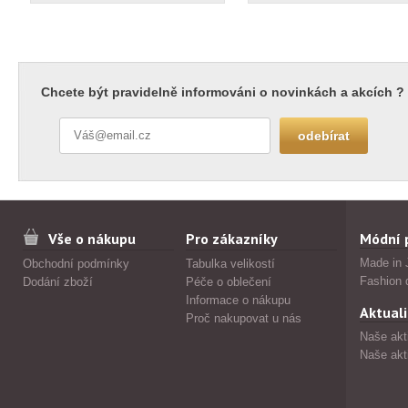
Chcete být pravidelně informováni o novinkách a akcích ?
Vše o nákupu
Pro zákazníky
Módní 
Made in 
Obchodní podmínky
Tabulka velikostí
Fashion 
Dodání zboží
Péče o oblečení
Informace o nákupu
Aktuali
Proč nakupovat u nás
Naše akt
Naše akt