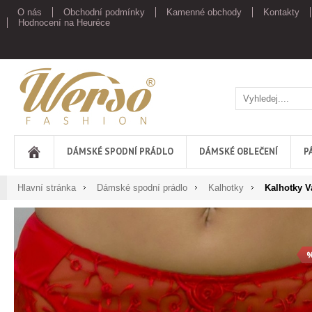
O nás
Obchodní podmínky
Kamenné obchody
Kontakty
Hodnocení na Heuréce
Werso
DÁMSKÉ SPODNÍ PRÁDLO
DÁMSKÉ OBLEČENÍ
P
Hlavní stránka
Dámské spodní prádlo
Kalhotky
Kalhotky V