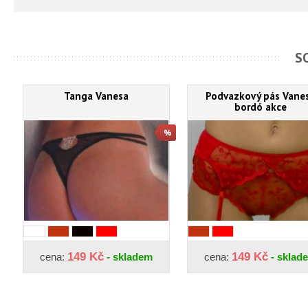
S
Tanga Vanesa
Podvazkový pás Vane
bordó akce
149 Kč
149 Kč
cena:
- skladem
cena:
- sklad