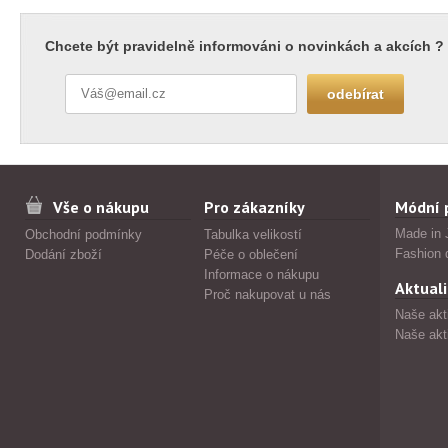
Chcete být pravidelně informováni o novinkách a akcích ?
Vše o nákupu
Pro zákazníky
Módní 
Made in 
Obchodní podmínky
Tabulka velikostí
Fashion 
Dodání zboží
Péče o oblečení
Informace o nákupu
Aktuali
Proč nakupovat u nás
Naše akt
Naše akt