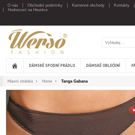
O nás
Obchodní podmínky
Kamenné obchody
Kontakty
Hodnocení na Heuréce
Werso
DÁMSKÉ SPODNÍ PRÁDLO
DÁMSKÉ OBLEČENÍ
P
Hlavní stránka
Home
Tanga Gabana