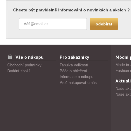
Chcete být pravidelně informováni o novinkách a akcích ?
Vše o nákupu
Pro zákazníky
Módní 
Made in 
Obchodní podmínky
Tabulka velikostí
Fashion 
Dodání zboží
Péče o oblečení
Informace o nákupu
Aktuali
Proč nakupovat u nás
Naše akt
Naše akt