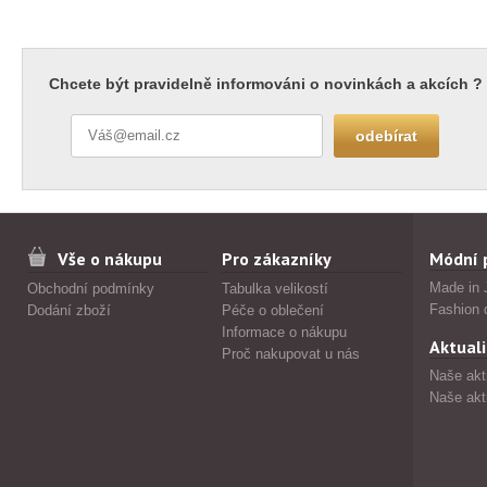
Chcete být pravidelně informováni o novinkách a akcích ?
Vše o nákupu
Pro zákazníky
Módní 
Made in 
Obchodní podmínky
Tabulka velikostí
Fashion 
Dodání zboží
Péče o oblečení
Informace o nákupu
Aktuali
Proč nakupovat u nás
Naše akt
Naše akt