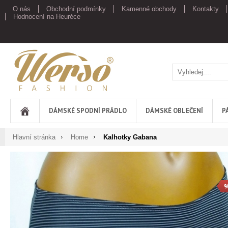
O nás
Obchodní podmínky
Kamenné obchody
Kontakty
Hodnocení na Heuréce
Werso
DÁMSKÉ SPODNÍ PRÁDLO
DÁMSKÉ OBLEČENÍ
P
Hlavní stránka
Home
Kalhotky Gabana