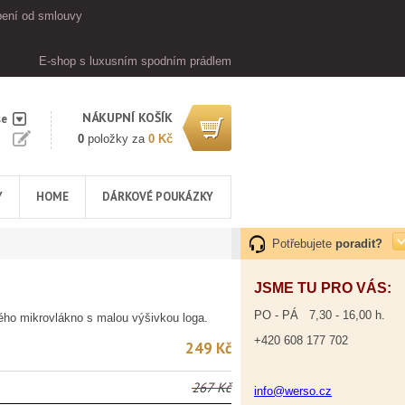
ení od smlouvy
E-shop s luxusním spodním prádlem
NÁKUPNÍ KOŠÍK
se
0
položky za
0 Kč
Y
HOME
DÁRKOVÉ POUKÁZKY
Potřebujete
poradit?
JSME TU PRO VÁS:
PO - PÁ 7,30 - 16,00 h.
ého mikrovlákno s malou výšivkou loga.
+420 608 177 702
249 Kč
267 Kč
info@werso.cz