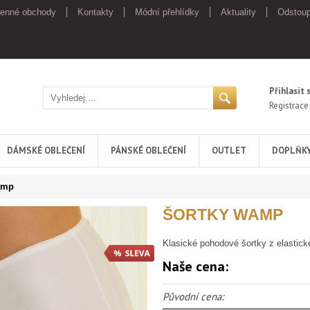
enné obchody
Kontakty
Módní přehlídky
Aktuality
Odstoup
Přihlasit 
Registrace
DÁMSKÉ OBLEČENÍ
PÁNSKÉ OBLEČENÍ
OUTLET
DOPLŇK
amp
ŠORTKY WAMP
Klasické pohodové šortky z elastick
Naše cena:
Původní cena: