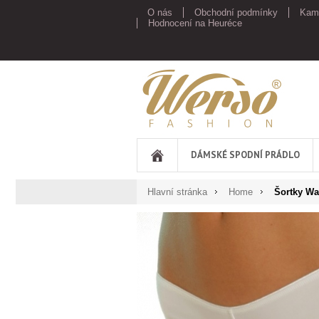
O nás
Obchodní podmínky
Kam
Hodnocení na Heuréce
Werso
DÁMSKÉ SPODNÍ PRÁDLO
Hlavní stránka
Home
Šortky W