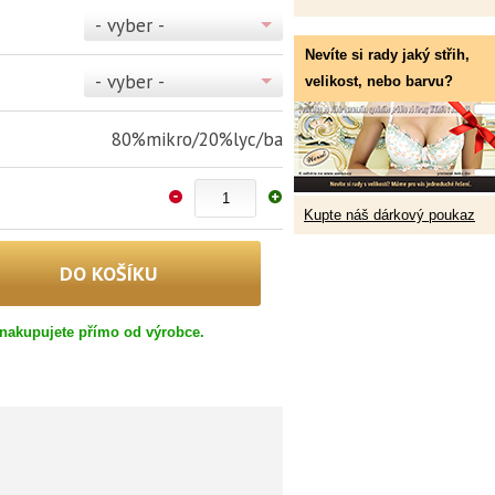
- vyber -
Nevíte si rady jaký střih,
- vyber -
velikost, nebo barvu?
80%mikro/20%lyc/ba
Kupte náš dárkový poukaz
nakupujete přímo od výrobce.