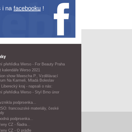
 i na
facebooku
!
nky
í přehlídka Werso - For Beauty Praha
t kalendáře Werso 2021
ion show Meescha P., Vzdělávací
rum Na Karmeli, Mladá Boleslav
 Liberecký kraj - napsali o nás:
í přehlídka Werso - Styl Brno únor
vznikla podprsenka...
O: francouzské materiály, české
dy
odná podprsenka...
ženy CZ - Ňadra...
ženy CZ - O prádle