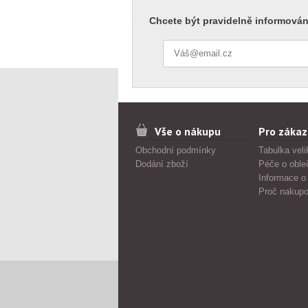
Chcete být pravidelně informován
Vše o nákupu
Pro zákaz
Obchodní podmínky
Tabulka veli
Dodání zboží
Péče o oble
Informace o
Proč nakupo