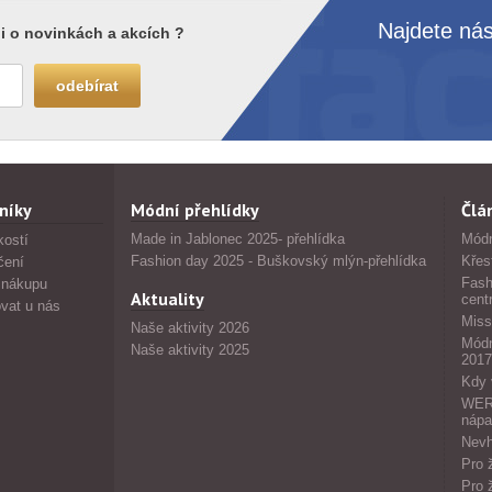
Najdete nás
i o novinkách a akcích ?
níky
Módní přehlídky
Člá
Made in Jablonec 2025- přehlídka
Módn
kostí
Fashion day 2025 - Buškovský mlýn-přehlídka
Křes
čení
Fash
 nákupu
Aktuality
cent
vat u nás
Miss
Naše aktivity 2026
Módn
Naše aktivity 2025
2017
Kdy 
WERS
nápa
Nevh
Pro 
Pro 