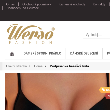
O nás
Obchodní podmínky
Kamenné obchody
Kontakty
Hodnocení na Heuréce
Werso
DÁMSKÉ SPODNÍ PRÁDLO
DÁMSKÉ OBLEČENÍ
P
Hlavní stránka
Home
Podprsenka bezešvá Nela