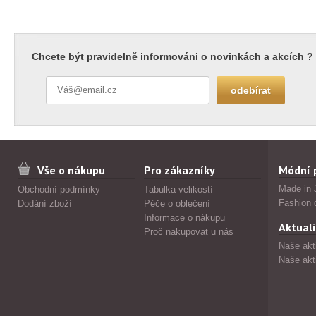
Chcete být pravidelně informováni o novinkách a akcích ?
Vše o nákupu
Pro zákazníky
Módní 
Made in 
Obchodní podmínky
Tabulka velikostí
Fashion 
Dodání zboží
Péče o oblečení
Informace o nákupu
Aktuali
Proč nakupovat u nás
Naše akt
Naše akt