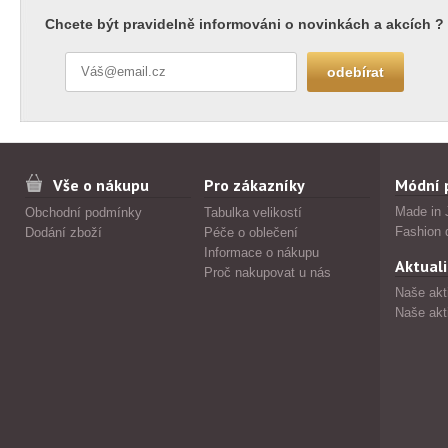
Chcete být pravidelně informováni o novinkách a akcích ?
Vše o nákupu
Pro zákazníky
Módní 
Made in 
Obchodní podmínky
Tabulka velikostí
Fashion 
Dodání zboží
Péče o oblečení
Informace o nákupu
Aktuali
Proč nakupovat u nás
Naše akt
Naše akt