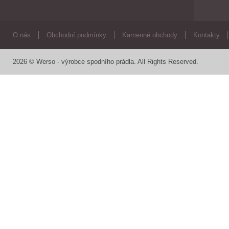
O nás
Obchodní podmínky
Kamenné obchody
Kontakty
2026 © Werso - výrobce spodního prádla. All Rights Reserved.