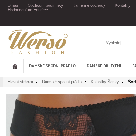
O nás
Obchodní podmínky
Kamenné obchody
Kontakty
Hodnocení na Heuréce
Werso
DÁMSKÉ SPODNÍ PRÁDLO
DÁMSKÉ OBLEČENÍ
P
Hlavní stránka
Dámské spodní prádlo
Kalhotky Šortky
Šor