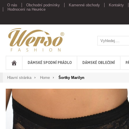
O nás
Obchodní podmínky
Kamenné obchody
Kontakty
Hodnocení na Heuréce
Werso
DÁMSKÉ SPODNÍ PRÁDLO
DÁMSKÉ OBLEČENÍ
P
Hlavní stránka
Home
Šortky Marilyn