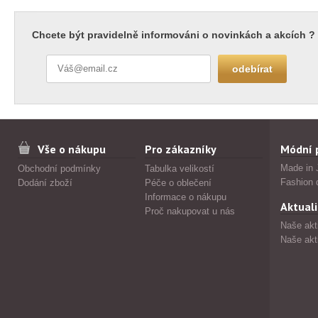
Chcete být pravidelně informováni o novinkách a akcích ?
Vše o nákupu
Pro zákazníky
Módní 
Made in 
Obchodní podmínky
Tabulka velikostí
Fashion 
Dodání zboží
Péče o oblečení
Informace o nákupu
Aktuali
Proč nakupovat u nás
Naše akt
Naše akt