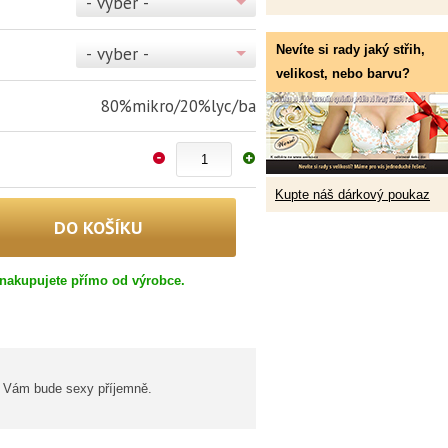
- vyber -
Nevíte si rady jaký střih,
- vyber -
velikost, nebo barvu?
80%mikro/20%lyc/ba
Kupte náš dárkový poukaz
nakupujete přímo od výrobce.
sí Vám bude sexy příjemně.