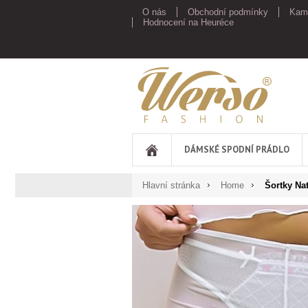
O nás
Obchodní podmínky
Kam
Hodnocení na Heuréce
Werso
DÁMSKÉ SPODNÍ PRÁDLO
Hlavní stránka
Home
Šortky Nat