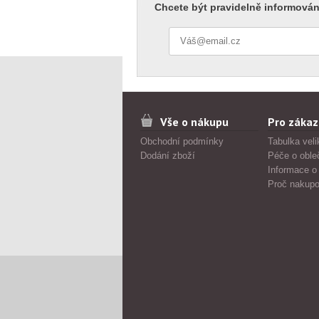
Chcete být pravidelně informován
Vše o nákupu
Pro zákaz
Obchodní podmínky
Tabulka veli
Dodání zboží
Péče o oble
Informace o
Proč nakupo