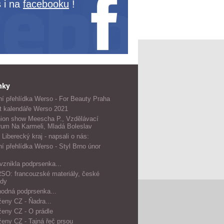
 i na
facebooku
!
nky
í přehlídka Werso - For Beauty Praha
t kalendáře Werso 2021
ion show Meescha P., Vzdělávací
rum Na Karmeli, Mladá Boleslav
 Liberecký kraj - napsali o nás:
í přehlídka Werso - Styl Brno únor
vznikla podprsenka...
O: francouzské materiály, české
dy
odná podprsenka...
ženy CZ - Ňadra...
ženy CZ - O prádle
ženy CZ - Tajná řeč prsou