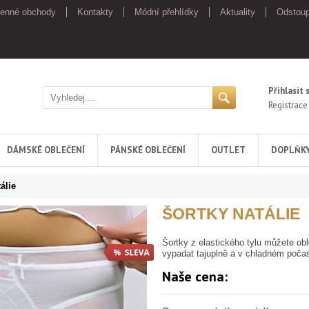
enné obchody
Kontakty
Módní přehlídky
Aktuality
Odstoup
Přihlasit 
Registrace
DÁMSKÉ OBLEČENÍ
PÁNSKÉ OBLEČENÍ
OUTLET
DOPLŇK
álie
ŠORTKY NATÁLIE
Šortky z elastického tylu můžete obl
vypadat tajuplně a v chladném poča
Naše cena: