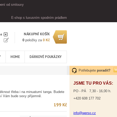
ení od smlouvy
E-shop s luxusním spodním prádlem
NÁKUPNÍ KOŠÍK
se
0
položky za
0 Kč
Y
HOME
DÁRKOVÉ POUKÁZKY
Potřebujete
poradit?
JSME TU PRO VÁS:
PO - PÁ 7,30 - 16,00 h.
éknout třeba i na minuaturní tanga. Budete
sí Vám bude sexy příjemně.
+420 608 177 702
199 Kč
info@werso.cz