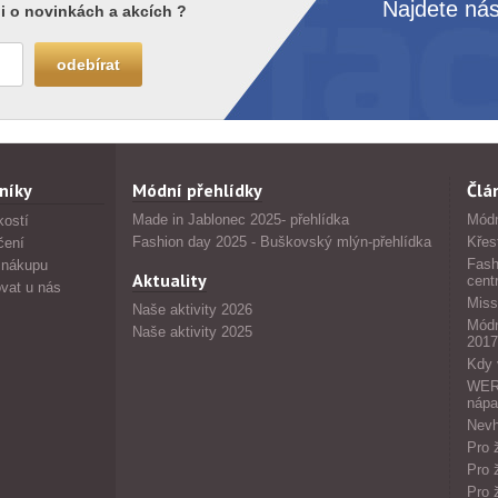
Najdete nás
i o novinkách a akcích ?
níky
Módní přehlídky
Člá
Made in Jablonec 2025- přehlídka
Módn
kostí
Fashion day 2025 - Buškovský mlýn-přehlídka
Křes
čení
Fash
 nákupu
Aktuality
cent
vat u nás
Miss
Naše aktivity 2026
Módn
Naše aktivity 2025
2017
Kdy 
WERS
nápa
Nevh
Pro 
Pro 
Pro 